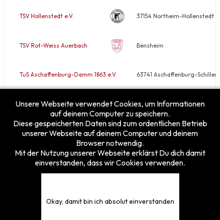
TSV Hollenstedt e.V.
37154 Northeim-Hollenstedt
TSV Rot-Weiss Auerbach
Bensheim
TuS Aschaffenburg-Damm 1863 e.V.
63741 Aschaffenburg-Schiller
Unsere Webseite verwendet Cookies, um Informationen
VfB Rodheim/Horloff e.V.
35410 Hungen-Rodheim
auf deinem Computer zu speichern.
Diese gespeicherten Daten sind zum ordentlichen Betrieb
unserer Webseite auf deinem Computer und deinem
Browser notwendig.
Mit der Nutzung unserer Webseite erklärst Du dich damit
einverstanden, dass wir Cookies verwenden.
Besucherzähler
Heute
9
Gestern
25
Diese Woche
109
Okay, damit bin ich absolut einverstanden
Diesen Monat
157
Gesamt
5375820