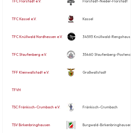
TFC Florstadt e.V.
Florstadt-Nieder-Florstadt
TFC Kassel e.V.
Kassel
TFC Knüllwald Nordhessen e.V.
34593 Knüllwald-Rengshause
TFC Staufenberg e.V.
35460 Staufenberg-Postendorf
TFF Kleinwallstadt e.V.
Großwallstadt
TFVH
TSC Fränkisch-Crumbach e.V.
Fränkisch-Crumbach
TSV Birkenbringhausen
Burgwald-Birkenbringhausen