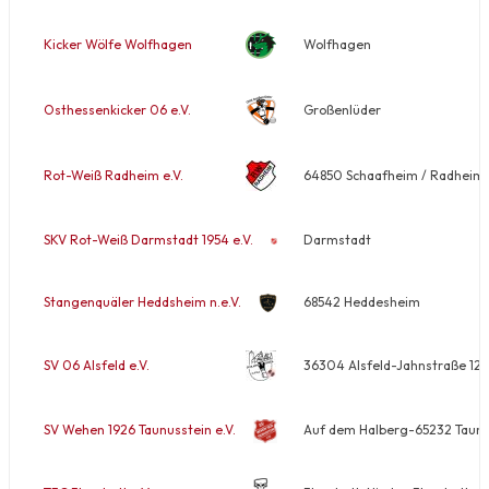
Kicker Wölfe Wolfhagen
Wolfhagen
Osthessenkicker 06 e.V.
Großenlüder
Rot-Weiß Radheim e.V.
64850 Schaafheim / Radheim-
SKV Rot-Weiß Darmstadt 1954 e.V.
Darmstadt
Stangenquäler Heddsheim n.e.V.
68542 Heddesheim
SV 06 Alsfeld e.V.
36304 Alsfeld-Jahnstraße 12
SV Wehen 1926 Taunusstein e.V.
Auf dem Halberg-65232 Taunu