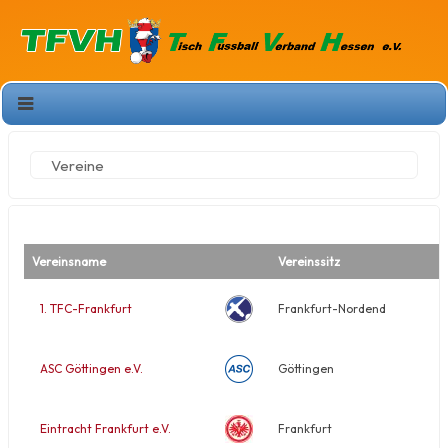
Vereine
Vereinsname
Vereinssitz
1. TFC-Frankfurt
Frankfurt-Nordend
ASC Göttingen e.V.
Göttingen
Eintracht Frankfurt e.V.
Frankfurt