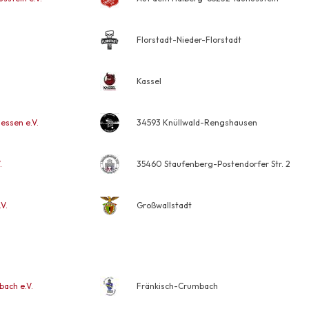
Florstadt-Nieder-Florstadt
Kassel
essen e.V.
34593 Knüllwald-Rengshausen
.
35460 Staufenberg-Postendorfer Str. 2
V.
Großwallstadt
ach e.V.
Fränkisch-Crumbach