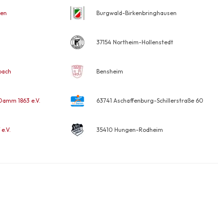
sen
Burgwald-Birkenbringhausen
37154 Northeim-Hollenstedt
bach
Bensheim
Damm 1863 e.V.
63741 Aschaffenburg-Schillerstraße 60
e.V.
35410 Hungen-Rodheim