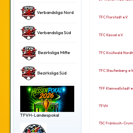
Verbandsliga Nord
TFC Florstadt e.V.
Verbandsliga Süd
TFC Kassel e.V.
Bezirksliga Mitte
TFC Knüllwald Nordh
TFC Staufenberg e.V
Bezirksliga Süd
TFF Kleinwallstadt e.
TFVH
TFVH-Landespokal
TSC Fränkisch-Crumb