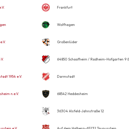
.V.
Frankfurt
agen
Wolfhagen
e.V.
Großenlüder
.V.
64850 Schaafheim / Radheim-Hofgarten 9 (R
adt 1954 e.V.
Darmstadt
heim n.e.V.
68542 Heddesheim
36304 Alsfeld-Jahnstraße 12
sstein e.V.
Auf dem Halberg-65232 Taunusstein