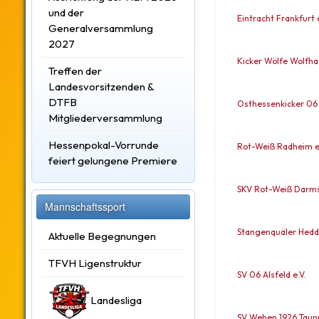
und der
Eintracht Frankfurt e
Generalversammlung
2027
Kicker Wölfe Wolfh
Treffen der
Landesvorsitzenden &
DTFB
Osthessenkicker 06 
Mitgliederversammlung
Hessenpokal-Vorrunde
Rot-Weiß Radheim e
feiert gelungene Premiere
SKV Rot-Weiß Darmst
Mannschaftssport
Stangenquäler Hedds
Aktuelle Begegnungen
TFVH Ligenstruktur
SV 06 Alsfeld e.V.
Landesliga
SV Wehen 1926 Taunu