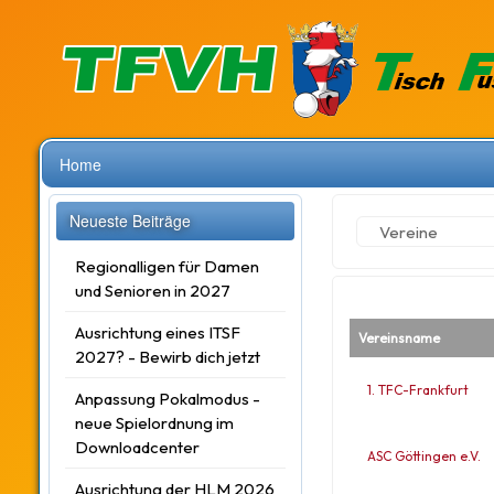
Home
Neueste Beiträge
Vereine
Regionalligen für Damen
und Senioren in 2027
Ausrichtung eines ITSF
Vereinsname
2027? - Bewirb dich jetzt
1. TFC-Frankfurt
Anpassung Pokalmodus -
neue Spielordnung im
Downloadcenter
ASC Göttingen e.V.
Ausrichtung der HLM 2026