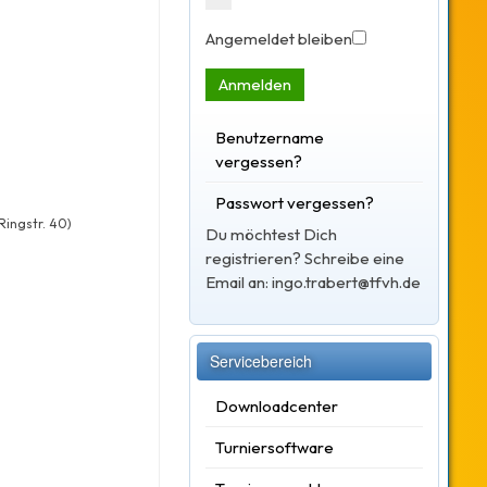
Angemeldet bleiben
Anmelden
Benutzername
vergessen?
Passwort vergessen?
ingstr. 40)
Du möchtest Dich
registrieren? Schreibe eine
Email an: ingo.trabert@tfvh.de
Servicebereich
Downloadcenter
Turniersoftware