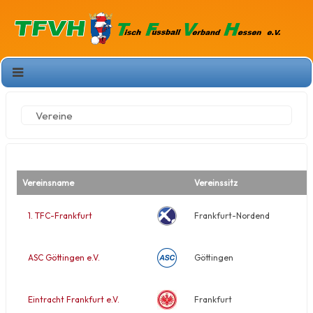
Vereine
Vereinsname
Vereinssitz
1. TFC-Frankfurt
Frankfurt-Nordend
ASC Göttingen e.V.
Göttingen
Eintracht Frankfurt e.V.
Frankfurt