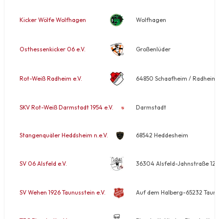
Kicker Wölfe Wolfhagen
Wolfhagen
Osthessenkicker 06 e.V.
Großenlüder
Rot-Weiß Radheim e.V.
64850 Schaafheim / Radheim-
SKV Rot-Weiß Darmstadt 1954 e.V.
Darmstadt
Stangenquäler Heddsheim n.e.V.
68542 Heddesheim
SV 06 Alsfeld e.V.
36304 Alsfeld-Jahnstraße 12
SV Wehen 1926 Taunusstein e.V.
Auf dem Halberg-65232 Taunu