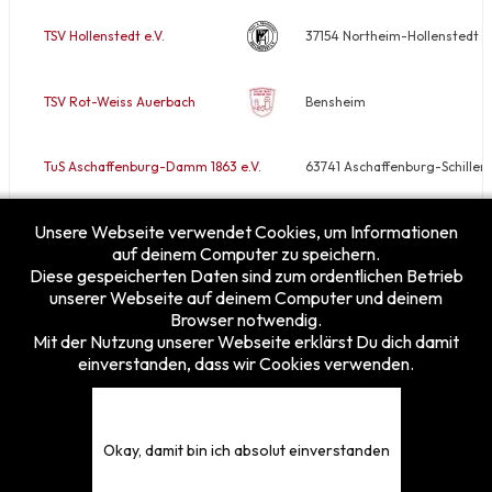
TSV Hollenstedt e.V.
37154 Northeim-Hollenstedt
TSV Rot-Weiss Auerbach
Bensheim
TuS Aschaffenburg-Damm 1863 e.V.
63741 Aschaffenburg-Schiller
Unsere Webseite verwendet Cookies, um Informationen
VfB Rodheim/Horloff e.V.
35410 Hungen-Rodheim
auf deinem Computer zu speichern.
Diese gespeicherten Daten sind zum ordentlichen Betrieb
unserer Webseite auf deinem Computer und deinem
Browser notwendig.
Mit der Nutzung unserer Webseite erklärst Du dich damit
einverstanden, dass wir Cookies verwenden.
Besucherzähler
Heute
3
Gestern
27
Diese Woche
78
Okay, damit bin ich absolut einverstanden
Diesen Monat
126
Gesamt
5375789