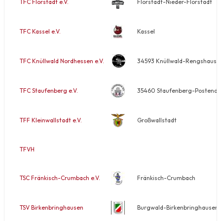
TFC Florstadt e.V.
Florstadt-Nieder-Florstadt
TFC Kassel e.V.
Kassel
TFC Knüllwald Nordhessen e.V.
34593 Knüllwald-Rengshause
TFC Staufenberg e.V.
35460 Staufenberg-Postendorf
TFF Kleinwallstadt e.V.
Großwallstadt
TFVH
TSC Fränkisch-Crumbach e.V.
Fränkisch-Crumbach
TSV Birkenbringhausen
Burgwald-Birkenbringhausen