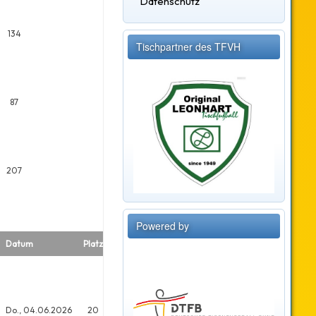
Datenschutz
134
Tischpartner des TFVH
87
207
Powered by
Datum
Platz
Meldungen
Do., 04.06.2026
20
20