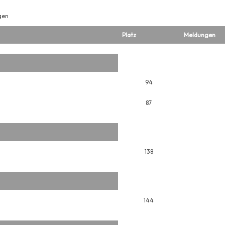
gen
Platz
Meldungen
94
87
138
144