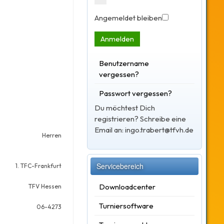
Angemeldet bleiben
Anmelden
Benutzername
vergessen?
Passwort vergessen?
Du möchtest Dich
registrieren? Schreibe eine
Email an: ingo.trabert@tfvh.de
Herren
Servicebereich
1. TFC-Frankfurt
Downloadcenter
TFV Hessen
Turniersoftware
06-4273