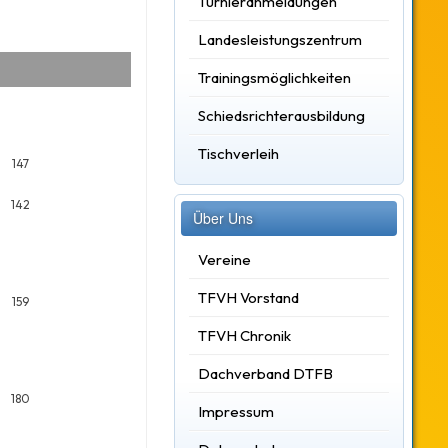
Turnieranmeldungen
Landesleistungszentrum
Trainingsmöglichkeiten
Schiedsrichterausbildung
Tischverleih
147
142
Über Uns
Vereine
TFVH Vorstand
159
TFVH Chronik
Dachverband DTFB
180
Impressum