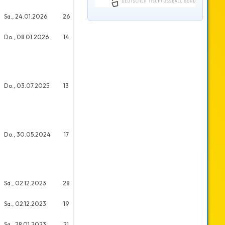
Sa., 24.01.2026
26
40
Do., 08.01.2026
14
17
Do., 03.07.2025
13
16
Do., 30.05.2024
17
31
Sa., 02.12.2023
28
46
Sa., 02.12.2023
19
73
Sa., 28.01.2023
21
33