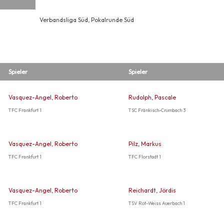
Verbandsliga Süd, Pokalrunde Süd
Spieler
Spieler
Vasquez-Angel, Roberto
Rudolph, Pascale
TFC Frankfurt 1
TSC Fränkisch-Crumbach 3
Vasquez-Angel, Roberto
Pilz, Markus
TFC Frankfurt 1
TFC Florstadt 1
Vasquez-Angel, Roberto
Reichardt, Jördis
TFC Frankfurt 1
TSV Rot-Weiss Auerbach 1