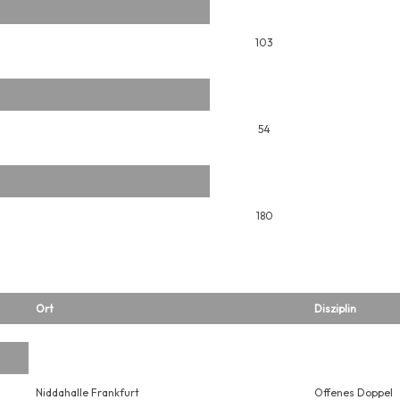
103
54
180
Ort
Disziplin
Niddahalle Frankfurt
Offenes Doppel