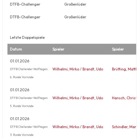
DTFB-Challenger
Großenlüder
DTFB-Challenger
Großenlüder
Letzte Doppelspiele
Datum
Spieler
Spieler
01.01.2026
Wilhelmi, Mirko
/
Brandt, Udo
Brütting, Matth
DTFB Challender Wolfhagen
6. Runde Vorrunde
01.01.2026
Wilhelmi, Mirko
/
Brandt, Udo
Hansch, Christi
DTFB Challender Wolfhagen
5. Runde Vorrunde
01.01.2026
Wilhelmi, Mirko
/
Brandt, Udo
Schindler, Mart
DTFB Challender Wolfhagen
3. Runde Vorrunde