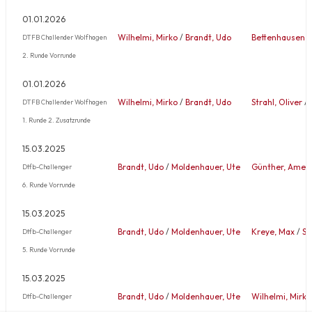
01.01.2026
Wilhelmi, Mirko
/
Brandt, Udo
Bettenhausen, 
DTFB Challender Wolfhagen
2. Runde Vorrunde
01.01.2026
Wilhelmi, Mirko
/
Brandt, Udo
Strahl, Oliver
/
DTFB Challender Wolfhagen
1. Runde 2. Zusatzrunde
15.03.2025
Brandt, Udo
/
Moldenhauer, Ute
Günther, Ameli
Dtfb-Challenger
6. Runde Vorrunde
15.03.2025
Brandt, Udo
/
Moldenhauer, Ute
Kreye, Max
/
St
Dtfb-Challenger
5. Runde Vorrunde
15.03.2025
Brandt, Udo
/
Moldenhauer, Ute
Wilhelmi, Mirko
Dtfb-Challenger