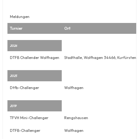
Meldungen
Turnier
Ort
2026
DTFB Challender Wolfhagen
Stadthalle, Wolfhagen 34466, Kurfürstens
2025
Dtfb-Challenger
Wolfhagen
2019
TFVH Mini-Challenger
Rengshausen
DTFB-Challenger
Wolfhagen