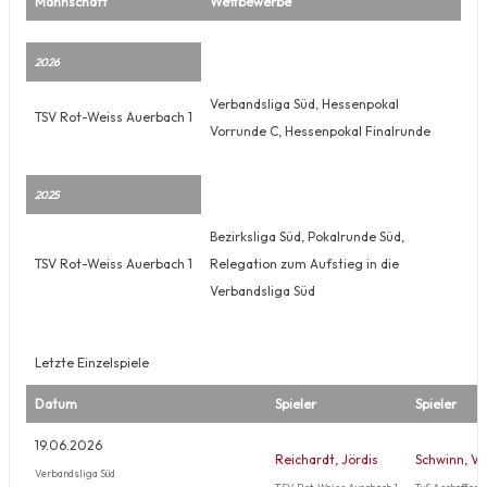
Mannschaft
Wettbewerbe
2026
Verbandsliga Süd, Hessenpokal
TSV Rot-Weiss Auerbach 1
Vorrunde C, Hessenpokal Finalrunde
2025
Bezirksliga Süd, Pokalrunde Süd,
TSV Rot-Weiss Auerbach 1
Relegation zum Aufstieg in die
Verbandsliga Süd
Letzte Einzelspiele
Datum
Spieler
Spieler
19.06.2026
Reichardt, Jördis
Schwinn, Vo
Verbandsliga Süd
TSV Rot-Weiss Auerbach 1
TuS Aschaffen