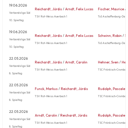
19.06.2026
Reichardt, Jördis
/
Arndt, Felix Lucas
Fischer, Maurice
/
Verbandsliga Süd
TSV Rot-Weiss Auerbach 1
TuS Aschaffenburg-Dam
10. Spieltag
19.06.2026
Reichardt, Jördis
/
Arndt, Felix Lucas
Schwinn, Robin
/
S
Verbandsliga Süd
TSV Rot-Weiss Auerbach 1
TuS Aschaffenburg-Dam
10. Spieltag
22.05.2026
Reichardt, Jördis
/
Arndt, Carolin
Hehner, Sven
/
Heh
Verbandsliga Süd
TSV Rot-Weiss Auerbach 1
TSC Fränkisch-Crumbach
8. Spieltag
22.05.2026
Funck, Markus
/
Reichardt, Jördis
Rudolph, Pascale
Verbandsliga Süd
TSV Rot-Weiss Auerbach 1
TSC Fränkisch-Crumbach
8. Spieltag
22.05.2026
Arndt, Carolin
/
Reichardt, Jördis
Rudolph, Pascale
Verbandsliga Süd
TSV Rot-Weiss Auerbach 1
TSC Fränkisch-Crumbach
8. Spieltag