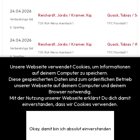
24.04.2026
Reichardt, Jördis
/
Kramer, Kaj
Quack, Tobias
/
Sec
Verbandsliga Süd
TSV Rot-Weiss Auerbach 1
TFC Florstadt 1
6. Spieltag
24.04.2026
Reichardt, Jördis
/
Kramer, Kaj
Quack, Tobias
/
We
Verbandsliga Süd
TSV Rot-Weiss Auerbach 1
TFC Florstadt 1
6. Spieltag
Unsere Webseite verwendet Cookies, um Informationen
Mehr …
auf deinem Computer zu speichern.
Diese gespeicherten Daten sind zum ordentlichen Betrieb
unserer Webseite auf deinem Computer und deinem
Browser notwendig.
Mit der Nutzung unserer Webseite erklärst Du dich damit
einverstanden, dass wir Cookies verwenden.
Besucherzähler
Heute
15
Gestern
25
Diese Woche
164
Okay, damit bin ich absolut einverstanden
Diesen Monat
212
Gesamt
5375875