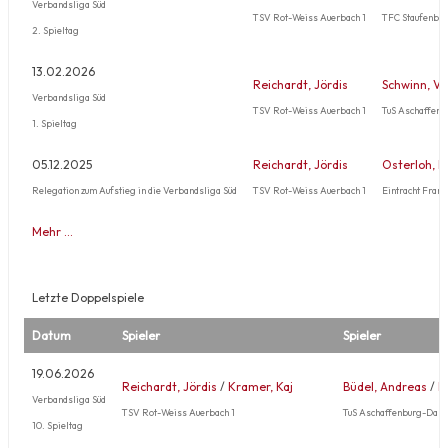
Verbandsliga Süd
TSV Rot-Weiss Auerbach 1
TFC Staufenber
2. Spieltag
13.02.2026
Reichardt, Jördis
Schwinn, Vo
Verbandsliga Süd
TSV Rot-Weiss Auerbach 1
TuS Aschaffen
1. Spieltag
05.12.2025
Reichardt, Jördis
Osterloh, B
Relegation zum Aufstieg in die Verbandsliga Süd
TSV Rot-Weiss Auerbach 1
Eintracht Frank
Mehr …
Letzte Doppelspiele
Datum
Spieler
Spieler
19.06.2026
Reichardt, Jördis
/
Kramer, Kaj
Büdel, Andreas
/
M
Verbandsliga Süd
TSV Rot-Weiss Auerbach 1
TuS Aschaffenburg-Dam
10. Spieltag