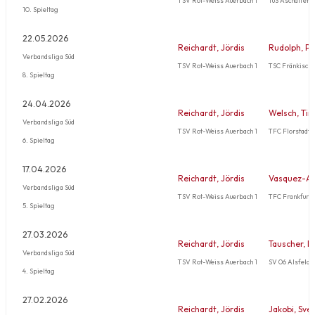
10. Spieltag
22.05.2026
Reichardt, Jördis
Rudolph, Pa
Verbandsliga Süd
TSV Rot-Weiss Auerbach 1
TSC Fränkisch
8. Spieltag
24.04.2026
Reichardt, Jördis
Welsch, Ti
Verbandsliga Süd
TSV Rot-Weiss Auerbach 1
TFC Florstadt 1
6. Spieltag
17.04.2026
Reichardt, Jördis
Vasquez-An
Verbandsliga Süd
TSV Rot-Weiss Auerbach 1
TFC Frankfurt 1
5. Spieltag
27.03.2026
Reichardt, Jördis
Tauscher, L
Verbandsliga Süd
TSV Rot-Weiss Auerbach 1
SV 06 Alsfeld 1
4. Spieltag
27.02.2026
Reichardt, Jördis
Jakobi, Sve