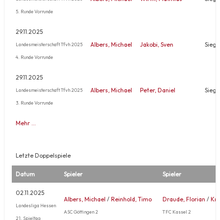
5. Runde Vorrunde
29.11.2025
Albers, Michael
Jakobi, Sven
Sieg
Landesmeisterschaft Tfvh 2025
4. Runde Vorrunde
29.11.2025
Albers, Michael
Peter, Daniel
Sieg
Landesmeisterschaft Tfvh 2025
3. Runde Vorrunde
Mehr …
Letzte Doppelspiele
Datum
Spieler
Spieler
02.11.2025
Albers, Michael
/
Reinhold, Timo
Draude, Florian
/
Kre
Landesliga Hessen
ASC Göttingen 2
TFC Kassel 2
21. Spieltag