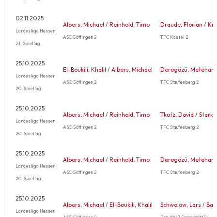
02.11.2025
Albers, Michael
/
Reinhold, Timo
Draude, Florian
/
Kre
Landesliga Hessen
ASC Göttingen 2
TFC Kassel 2
21. Spieltag
25.10.2025
El-Boukili, Khalil
/
Albers, Michael
Deregözü, Metehan
Landesliga Hessen
ASC Göttingen 2
TFC Staufenberg 2
20. Spieltag
25.10.2025
Albers, Michael
/
Reinhold, Timo
Tkotz, David
/
Stark,
Landesliga Hessen
ASC Göttingen 2
TFC Staufenberg 2
20. Spieltag
25.10.2025
Albers, Michael
/
Reinhold, Timo
Deregözü, Metehan
Landesliga Hessen
ASC Göttingen 2
TFC Staufenberg 2
20. Spieltag
25.10.2025
Albers, Michael
/
El-Boukili, Khalil
Schwolow, Lars
/
Banz
Landesliga Hessen
ASC Göttingen 2
Rot-Weiß Darmstadt 2