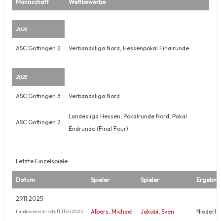
Mannschaft
Wettbewerbe
2026
ASC Göttingen 2
Verbandsliga Nord, Hessenpokal Finalrunde
2025
ASC Göttingen 3
Verbandsliga Nord
Landesliga Hessen, Pokalrunde Nord, Pokal
ASC Göttingen 2
Endrunde (Final Four)
Letzte Einzelspiele
Datum
Spieler
Spieler
Ergebnis
29.11.2025
Albers, Michael
Jakobi, Sven
Niederla
Landesmeisterschaft Tfvh 2025