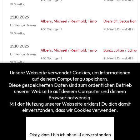
19. Spieltag
25.10.2025
Albers, Michael
/
Reinhold, Timo
Dietrich, Sebastian
/
Landesliga Hessen
ASC Göttingen 2
Rot-Weiß Darmstadt 2
19. Spieltag
25.10.2025
Albers, Michael
/
Reinhold, Timo
Banz, Julian
/
Schwol
Landesliga Hessen
ASC Göttingen 2
Rot-Weiß Darmstadt 2
19. Spieltag
Unsere Webseite verwendet Cookies, um Informationen
Mehr …
auf deinem Computer zu speichern.
Diese gespeicherten Daten sind zum ordentlichen Betrieb
unserer Webseite auf deinem Computer und deinem
Browser notwendig.
Mit der Nutzung unserer Webseite erklärst Du dich damit
einverstanden, dass wir Cookies verwenden.
Besucherzähler
Heute
12
Gestern
24
Diese Woche
12
Okay, damit bin ich absolut einverstanden
Diesen Monat
233