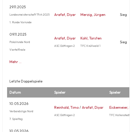
29.11.2025
Arafat, Diyar
Merzig, Jürgen
Sieg
Landesmeisterschaft Tfvh 2025
1. Runde Vorrunde
09.11.2025
Arafat, Diyar
Kohl, Torsten
Sieg
Pokalrunde Nord
ASC Göttingen 2
TFC Knüllwald 1
Viertelfinale
Mehr …
Letzte Doppelspiele
Datum
Spieler
Spieler
10.05.2026
Reinhold, Timo
/
Arafat, Diyar
Eickemeier, D
Verbandsliga Nord
ASC Göttingen 2
TFC Hollenstedt 1
7. Spieltag
10.05.2026