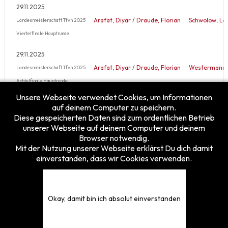
29.11.2025
Arafat, Diyar
/
Draude, Florian
Schwolow, La
Landesmeisterschaft Tfvh 2025
Viertelfinale Hauptrunde
29.11.2025
Arafat, Diyar
/
Draude, Florian
Westermann, 
Landesmeisterschaft Tfvh 2025
Achtelfinale Hauptrunde
Unsere Webseite verwendet Cookies, um Informationen
Mehr …
auf deinem Computer zu speichern.
Diese gespeicherten Daten sind zum ordentlichen Betrieb
unserer Webseite auf deinem Computer und deinem
Browser notwendig.
Mit der Nutzung unserer Webseite erklärst Du dich damit
einverstanden, dass wir Cookies verwenden.
Besucherzähler
Heute
4
Gestern
24
Diese Woche
128
Okay, damit bin ich absolut einverstanden
Diesen Monat
176
Gesamt
5375839