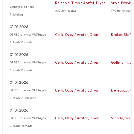
Reinhold, Timo
/
Arafat, Diyar
Vrbic, Branko
Verbandsliga Nord
ASC Göttingen 2
TFC Hollenstedt 1
7. Spieltag
01.01.2026
Celik, Özay
/
Arafat, Diyar
Kroker, Stefa
DTFB Challender Wolfhagen
5. Runde Vorrunde
01.01.2026
Celik, Özay
/
Arafat, Diyar
Gottmann, Jo
DTFB Challender Wolfhagen
3. Runde Vorrunde
01.01.2026
Celik, Özay
/
Arafat, Diyar
Deregözü, M
DTFB Challender Wolfhagen
2. Runde Zusatzrunde
01.01.2026
Celik, Özay
/
Arafat, Diyar
Schade, Sven
DTFB Challender Wolfhagen
2. Runde Vorrunde