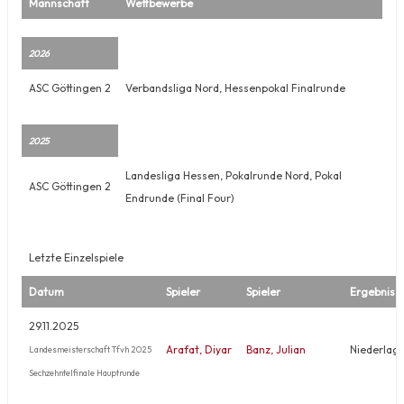
Mannschaft
Wettbewerbe
2026
ASC Göttingen 2
Verbandsliga Nord, Hessenpokal Finalrunde
2025
Landesliga Hessen, Pokalrunde Nord, Pokal
ASC Göttingen 2
Endrunde (Final Four)
Letzte Einzelspiele
Datum
Spieler
Spieler
Ergebnis
29.11.2025
Arafat, Diyar
Banz, Julian
Niederlag
Landesmeisterschaft Tfvh 2025
Sechzehntelfinale Hauptrunde