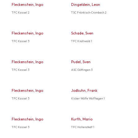
Fleckenstein, Ingo
Dingeldein, Leon
TFC Kassel 2
TSC Fränkisch-Crumbach 2
Fleckenstein, Ingo
Schade, Sven
TFC Kassel 3
TFC Knüllwald 1
Fleckenstein, Ingo
Pudel, Sven
TFC Kassel 3
ASC Göttingen 3
Fleckenstein, Ingo
Jodkuhn, Frank
TFC Kassel 3
Kicker Wölfe Wolfhagen 1
Fleckenstein, Ingo
Kurth, Mario
TFC Kassel 3
TFC Hollenstedt 1