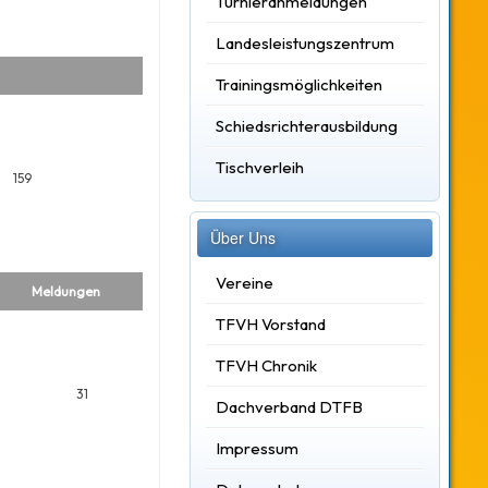
Turnieranmeldungen
Landesleistungszentrum
Trainingsmöglichkeiten
Schiedsrichterausbildung
Tischverleih
159
Über Uns
Vereine
Meldungen
TFVH Vorstand
TFVH Chronik
31
Dachverband DTFB
Impressum