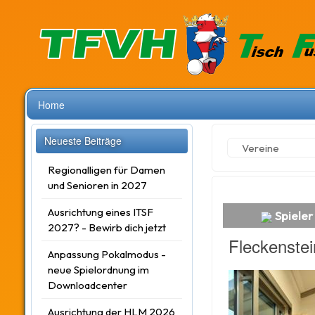
Home
Neueste Beiträge
Vereine
Regionalligen für Damen
und Senioren in 2027
Ausrichtung eines ITSF
Spieler 
2027? - Bewirb dich jetzt
Fleckenstei
Anpassung Pokalmodus -
neue Spielordnung im
Downloadcenter
Ausrichtung der HLM 2026