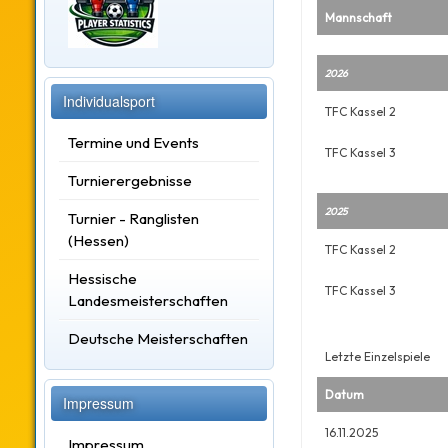
Mannschaft
2026
Individualsport
TFC Kassel 2
Termine und Events
TFC Kassel 3
Turnierergebnisse
2025
Turnier - Ranglisten
(Hessen)
TFC Kassel 2
Hessische
TFC Kassel 3
Landesmeisterschaften
Deutsche Meisterschaften
Letzte Einzelspiele
Datum
Impressum
16.11.2025
Impressum