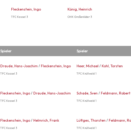
Fleckenstein, Ingo
König, Heinrich
TFC Kassel 3
OHK Großenlüder 3
Spieler
Spieler
Draude, Hans-Joachim
/
Fleckenstein, Ingo
Heer, Michael
/
Kohl, Torsten
TFC Kassel 3
TFC Knüllwald 1
Fleckenstein, Ingo
/
Draude, Hans-Joachim
Schade, Sven
/
Feldmann, Robert
TFC Kassel 3
TFC Knüllwald 1
Fleckenstein, Ingo
/
Helmrich, Frank
Lüttges, Thorsten
/
Feldmann, Ro
TFC Kassel 3
TFC Knüllwald 1