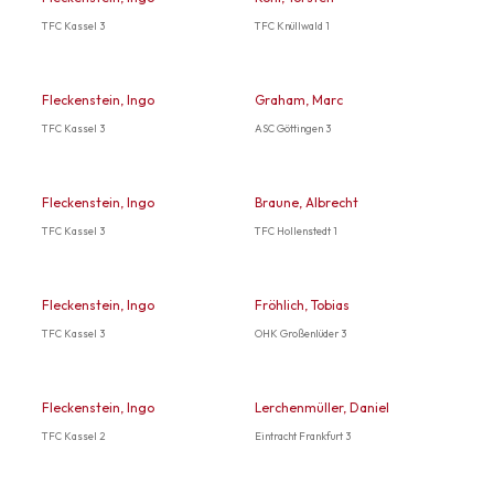
TFC Kassel 3
TFC Knüllwald 1
Fleckenstein, Ingo
Graham, Marc
TFC Kassel 3
ASC Göttingen 3
Fleckenstein, Ingo
Braune, Albrecht
TFC Kassel 3
TFC Hollenstedt 1
Fleckenstein, Ingo
Fröhlich, Tobias
TFC Kassel 3
OHK Großenlüder 3
Fleckenstein, Ingo
Lerchenmüller, Daniel
TFC Kassel 2
Eintracht Frankfurt 3