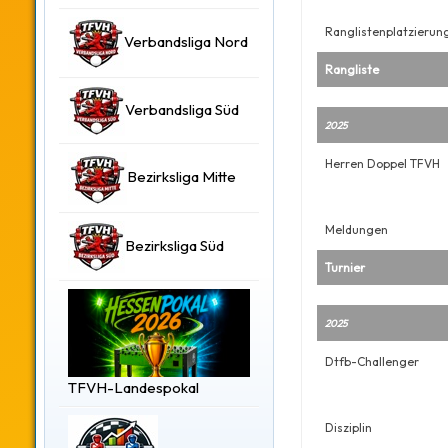
Ranglistenplatzierun
Verbandsliga Nord
Rangliste
Verbandsliga Süd
2025
Herren Doppel TFVH
Bezirksliga Mitte
Meldungen
Bezirksliga Süd
Turnier
2025
Dtfb-Challenger
TFVH-Landespokal
Disziplin