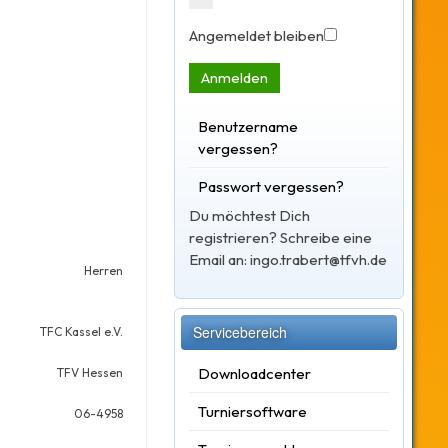
Angemeldet bleiben
Anmelden
Benutzername
vergessen?
Passwort vergessen?
Du möchtest Dich
registrieren? Schreibe eine
Email an: ingo.trabert@tfvh.de
Herren
Servicebereich
TFC Kassel e.V.
Downloadcenter
TFV Hessen
Turniersoftware
06-4958