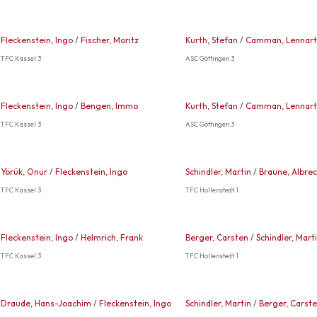
Fleckenstein, Ingo
/
Fischer, Moritz
Kurth, Stefan
/
Camman, Lennart
TFC Kassel 3
ASC Göttingen 3
Fleckenstein, Ingo
/
Bengen, Immo
Kurth, Stefan
/
Camman, Lennart
TFC Kassel 3
ASC Göttingen 3
Yörük, Onur
/
Fleckenstein, Ingo
Schindler, Martin
/
Braune, Albrec
TFC Kassel 3
TFC Hollenstedt 1
Fleckenstein, Ingo
/
Helmrich, Frank
Berger, Carsten
/
Schindler, Mart
TFC Kassel 3
TFC Hollenstedt 1
Draude, Hans-Joachim
/
Fleckenstein, Ingo
Schindler, Martin
/
Berger, Carst