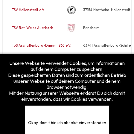
TSV Hollenstedt e.V.
37154 Northeim-Hollenstedt
TSV Rot-Weiss Auerbach
Bensheim
TuS Aschaffenburg-Damm 1863 e.V.
63741 Aschaffenburg-Schiller
Unsere Webseite verwendet Cookies, um Informationen
VfB Rodheim/Horloff e.V.
35410 Hungen-Rodheim
auf deinem Computer zu speichern.
Diese gespeicherten Daten sind zum ordentlichen Betrieb
unserer Webseite auf deinem Computer und deinem
Browser notwendig.
Mit der Nutzung unserer Webseite erklärst Du dich damit
einverstanden, dass wir Cookies verwenden.
Besucherzähler
Heute
12
Gestern
25
Diese Woche
112
Okay, damit bin ich absolut einverstanden
Diesen Monat
160
Gesamt
5375823