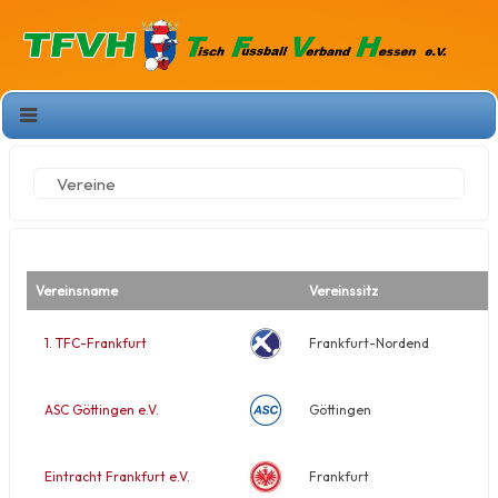
Vereine
Vereinsname
Vereinssitz
1. TFC-Frankfurt
Frankfurt-Nordend
ASC Göttingen e.V.
Göttingen
Eintracht Frankfurt e.V.
Frankfurt