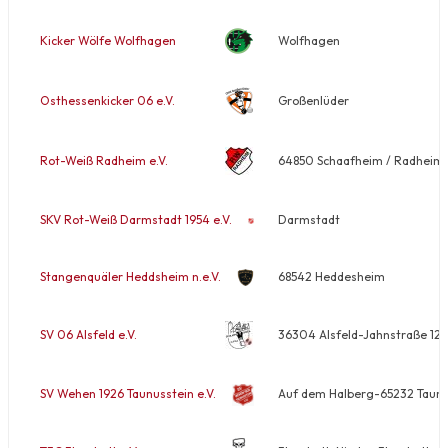
Kicker Wölfe Wolfhagen
Wolfhagen
Osthessenkicker 06 e.V.
Großenlüder
Rot-Weiß Radheim e.V.
64850 Schaafheim / Radheim-
SKV Rot-Weiß Darmstadt 1954 e.V.
Darmstadt
Stangenquäler Heddsheim n.e.V.
68542 Heddesheim
SV 06 Alsfeld e.V.
36304 Alsfeld-Jahnstraße 12
SV Wehen 1926 Taunusstein e.V.
Auf dem Halberg-65232 Taunu