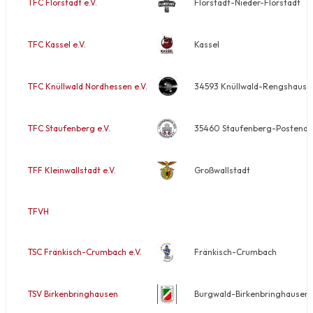
TFC Florstadt e.V.
Florstadt-Nieder-Florstadt
TFC Kassel e.V.
Kassel
TFC Knüllwald Nordhessen e.V.
34593 Knüllwald-Rengshause
TFC Staufenberg e.V.
35460 Staufenberg-Postendorf
TFF Kleinwallstadt e.V.
Großwallstadt
TFVH
TSC Fränkisch-Crumbach e.V.
Fränkisch-Crumbach
TSV Birkenbringhausen
Burgwald-Birkenbringhausen