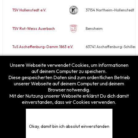
TSV Hollenstedt e.V.
37154 Northeim-Hollenstedt
TSV Rot-Weiss Auerbach
Bensheim
TuS Aschaffenburg-Damm 1863 e.V.
63741 Aschaffenburg-Schiller
Unsere Webseite verwendet Cookies, um Informationen
VfB Rodheim/Horloff e.V.
35410 Hungen-Rodheim
auf deinem Computer zu speichern.
Diese gespeicherten Daten sind zum ordentlichen Betrieb
unserer Webseite auf deinem Computer und deinem
Browser notwendig.
Mit der Nutzung unserer Webseite erklärst Du dich damit
einverstanden, dass wir Cookies verwenden.
Besucherzähler
Heute
13
Gestern
25
Diese Woche
162
Okay, damit bin ich absolut einverstanden
Diesen Monat
210
Gesamt
5375873