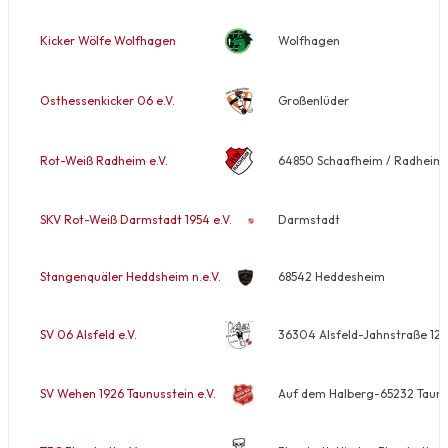
Kicker Wölfe Wolfhagen
Wolfhagen
Osthessenkicker 06 e.V.
Großenlüder
Rot-Weiß Radheim e.V.
64850 Schaafheim / Radheim-
SKV Rot-Weiß Darmstadt 1954 e.V.
Darmstadt
Stangenquäler Heddsheim n.e.V.
68542 Heddesheim
SV 06 Alsfeld e.V.
36304 Alsfeld-Jahnstraße 12
SV Wehen 1926 Taunusstein e.V.
Auf dem Halberg-65232 Taunu