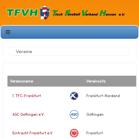
Vereine
Vereinsname
Vereinssitz
1. TFC-Frankfurt
Frankfurt-Nordend
ASC Göttingen e.V.
Göttingen
Eintracht Frankfurt e.V.
Frankfurt