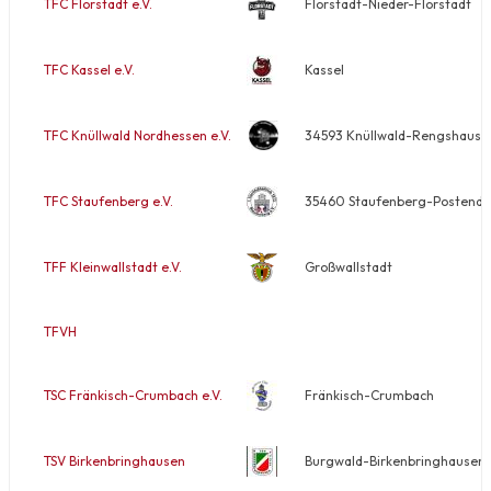
TFC Florstadt e.V.
Florstadt-Nieder-Florstadt
TFC Kassel e.V.
Kassel
TFC Knüllwald Nordhessen e.V.
34593 Knüllwald-Rengshause
TFC Staufenberg e.V.
35460 Staufenberg-Postendorf
TFF Kleinwallstadt e.V.
Großwallstadt
TFVH
TSC Fränkisch-Crumbach e.V.
Fränkisch-Crumbach
TSV Birkenbringhausen
Burgwald-Birkenbringhausen