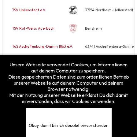
TSV Hollenstedt e.V.
37154 Northeim-Hollenstedt
TSV Rot-Weiss Auerbach
Bensheim
TuS Aschaffenburg-Damm 1863 e.V.
63741 Aschaffenburg-Schiller
Unsere Webseite verwendet Cookies, um Informationen
VfB Rodheim/Horloff e.V.
35410 Hungen-Rodheim
auf deinem Computer zu speichern.
Diese gespeicherten Daten sind zum ordentlichen Betrieb
unserer Webseite auf deinem Computer und deinem
Browser notwendig.
Mit der Nutzung unserer Webseite erklärst Du dich damit
einverstanden, dass wir Cookies verwenden.
Besucherzähler
Heute
22
Gestern
27
Diese Woche
97
Okay, damit bin ich absolut einverstanden
Diesen Monat
145
Gesamt
5375808