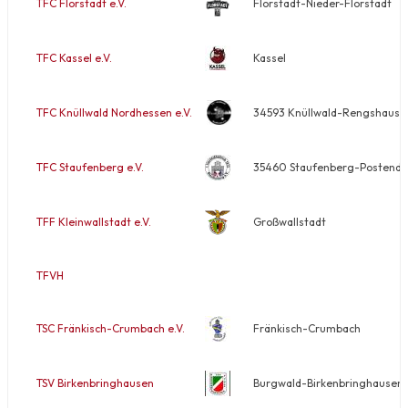
TFC Florstadt e.V.
Florstadt-Nieder-Florstadt
TFC Kassel e.V.
Kassel
TFC Knüllwald Nordhessen e.V.
34593 Knüllwald-Rengshause
TFC Staufenberg e.V.
35460 Staufenberg-Postendorf
TFF Kleinwallstadt e.V.
Großwallstadt
TFVH
TSC Fränkisch-Crumbach e.V.
Fränkisch-Crumbach
TSV Birkenbringhausen
Burgwald-Birkenbringhausen