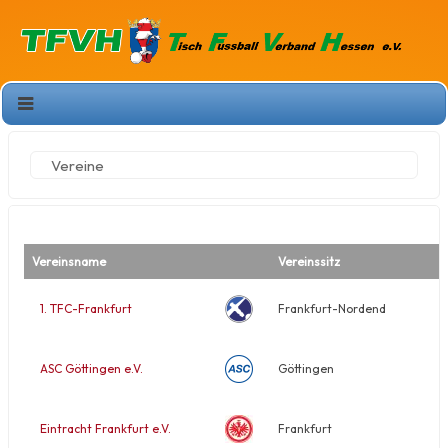
Vereine
Vereinsname
Vereinssitz
1. TFC-Frankfurt
Frankfurt-Nordend
ASC Göttingen e.V.
Göttingen
Eintracht Frankfurt e.V.
Frankfurt