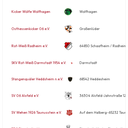
Kicker Wölfe Wolfhagen
Wolfhagen
Osthessenkicker 06 e.V.
Großenlüder
Rot-Weiß Radheim e.V.
64850 Schaafheim / Radheim-
SKV Rot-Weiß Darmstadt 1954 e.V.
Darmstadt
Stangenquäler Heddsheim n.e.V.
68542 Heddesheim
SV 06 Alsfeld e.V.
36304 Alsfeld-Jahnstraße 12
SV Wehen 1926 Taunusstein e.V.
Auf dem Halberg-65232 Taunu