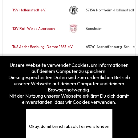
TSV Hollenstedt e.V.
37154 Northeim-Hollenstedt
TSV Rot-Weiss Auerbach
Bensheim
TuS Aschaffenburg-Damm 1863 e.V.
63741 Aschaffenburg-Schiller
Unsere Webseite verwendet Cookies, um Informationen
VfB Rodheim/Horloff e.V.
35410 Hungen-Rodheim
auf deinem Computer zu speichern.
Diese gespeicherten Daten sind zum ordentlichen Betrieb
unserer Webseite auf deinem Computer und deinem
Browser notwendig.
Mit der Nutzung unserer Webseite erklärst Du dich damit
einverstanden, dass wir Cookies verwenden.
Besucherzähler
Heute
15
Gestern
24
Diese Woche
139
Okay, damit bin ich absolut einverstanden
Diesen Monat
187
Gesamt
5375850