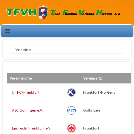
Vereine
Vereinsname
Vereinssitz
1. TFC-Frankfurt
Frankfurt-Nordend
ASC Göttingen e.V.
Göttingen
Eintracht Frankfurt e.V.
Frankfurt