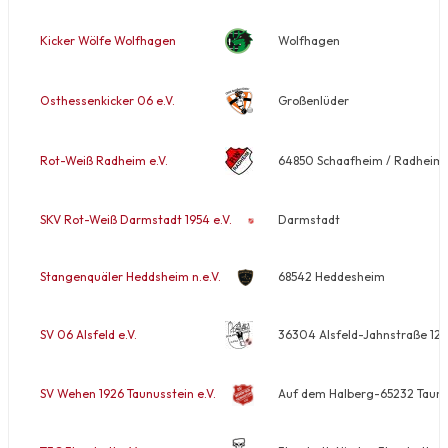
Kicker Wölfe Wolfhagen
Wolfhagen
Osthessenkicker 06 e.V.
Großenlüder
Rot-Weiß Radheim e.V.
64850 Schaafheim / Radheim-
SKV Rot-Weiß Darmstadt 1954 e.V.
Darmstadt
Stangenquäler Heddsheim n.e.V.
68542 Heddesheim
SV 06 Alsfeld e.V.
36304 Alsfeld-Jahnstraße 12
SV Wehen 1926 Taunusstein e.V.
Auf dem Halberg-65232 Taunu