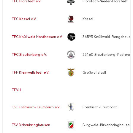
TFC Florstadt e.V.
Florstadt-Nieder-Florstadt
TFC Kassel e.V.
Kassel
TFC Knüllwald Nordhessen e.V.
34593 Knüllwald-Rengshause
TFC Staufenberg e.V.
35460 Staufenberg-Postendorf
TFF Kleinwallstadt e.V.
Großwallstadt
TFVH
TSC Fränkisch-Crumbach e.V.
Fränkisch-Crumbach
TSV Birkenbringhausen
Burgwald-Birkenbringhausen