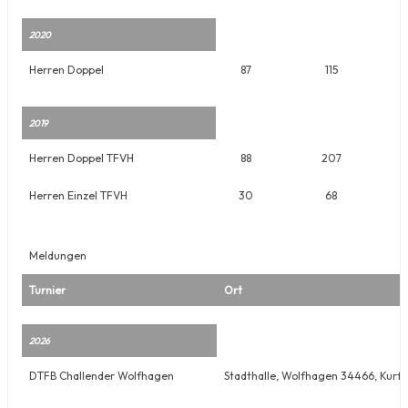
2020
Herren Doppel
87
115
2019
Herren Doppel TFVH
88
207
Herren Einzel TFVH
30
68
Meldungen
Turnier
Ort
2026
DTFB Challender Wolfhagen
Stadthalle, Wolfhagen 34466, Kurf