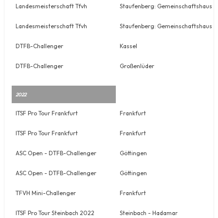
Landesmeisterschaft Tfvh
Staufenberg: Gemeinschaftshaus Rut
Landesmeisterschaft Tfvh
Staufenberg: Gemeinschaftshaus Rut
DTFB-Challenger
Kassel
DTFB-Challenger
Großenlüder
2022
ITSF Pro Tour Frankfurt
Frankfurt
ITSF Pro Tour Frankfurt
Frankfurt
ASC Open - DTFB-Challenger
Göttingen
ASC Open - DTFB-Challenger
Göttingen
TFVH Mini-Challenger
Frankfurt
ITSF Pro Tour Steinbach 2022
Steinbach - Hadamar