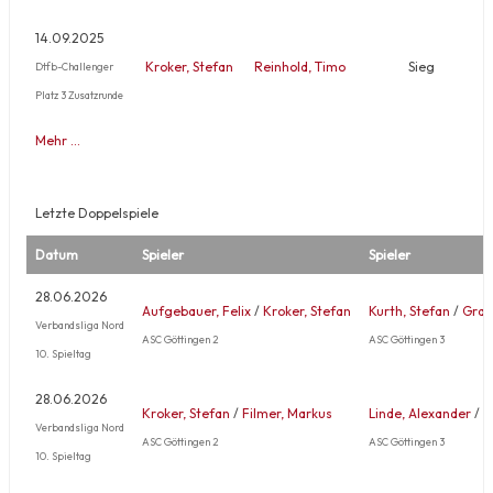
14.09.2025
Kroker, Stefan
Reinhold, Timo
Sieg
Dtfb-Challenger
Platz 3 Zusatzrunde
Mehr …
Letzte Doppelspiele
Datum
Spieler
Spieler
28.06.2026
Aufgebauer, Felix
/
Kroker, Stefan
Kurth, Stefan
/
Grah
Verbandsliga Nord
ASC Göttingen 2
ASC Göttingen 3
10. Spieltag
28.06.2026
Kroker, Stefan
/
Filmer, Markus
Linde, Alexander
/
L
Verbandsliga Nord
ASC Göttingen 2
ASC Göttingen 3
10. Spieltag