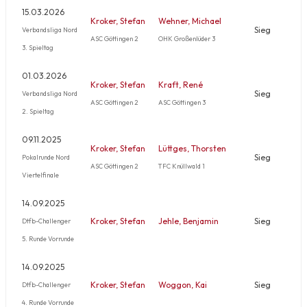
15.03.2026
Kroker, Stefan
Wehner, Michael
Sieg
Verbandsliga Nord
ASC Göttingen 2
OHK Großenlüder 3
3. Spieltag
01.03.2026
Kroker, Stefan
Kraft, René
Sieg
Verbandsliga Nord
ASC Göttingen 2
ASC Göttingen 3
2. Spieltag
09.11.2025
Kroker, Stefan
Lüttges, Thorsten
Sieg
Pokalrunde Nord
ASC Göttingen 2
TFC Knüllwald 1
Viertelfinale
14.09.2025
Kroker, Stefan
Jehle, Benjamin
Sieg
Dtfb-Challenger
5. Runde Vorrunde
14.09.2025
Kroker, Stefan
Woggon, Kai
Sieg
Dtfb-Challenger
4. Runde Vorrunde