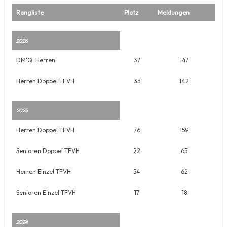
Rangliste
Platz
Meldungen
2026
DM'Q: Herren
37
147
Herren Doppel TFVH
35
142
2025
Herren Doppel TFVH
76
159
Senioren Doppel TFVH
22
65
Herren Einzel TFVH
54
62
Senioren Einzel TFVH
17
18
2024