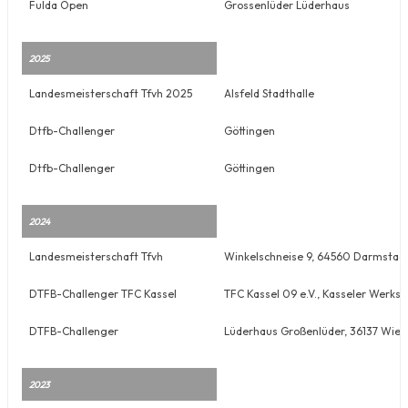
Fulda Open
Grossenlüder Lüderhaus
2025
Landesmeisterschaft Tfvh 2025
Alsfeld Stadthalle
Dtfb-Challenger
Göttingen
Dtfb-Challenger
Göttingen
2024
Landesmeisterschaft Tfvh
Winkelschneise 9, 64560 Darmstad
DTFB-Challenger TFC Kassel
TFC Kassel 09 e.V., Kasseler Werks
DTFB-Challenger
Lüderhaus Großenlüder, 36137 Wie
2023