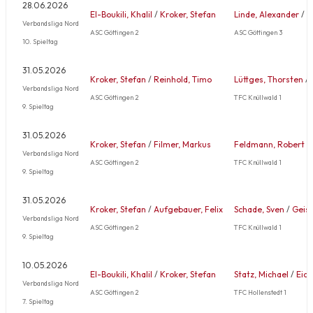
28.06.2026
El-Boukili, Khalil
/
Kroker, Stefan
Linde, Alexander
/
L
Verbandsliga Nord
ASC Göttingen 2
ASC Göttingen 3
10. Spieltag
31.05.2026
Kroker, Stefan
/
Reinhold, Timo
Lüttges, Thorsten
/
Verbandsliga Nord
ASC Göttingen 2
TFC Knüllwald 1
9. Spieltag
31.05.2026
Kroker, Stefan
/
Filmer, Markus
Feldmann, Robert
/
Verbandsliga Nord
ASC Göttingen 2
TFC Knüllwald 1
9. Spieltag
31.05.2026
Kroker, Stefan
/
Aufgebauer, Felix
Schade, Sven
/
Geise
Verbandsliga Nord
ASC Göttingen 2
TFC Knüllwald 1
9. Spieltag
10.05.2026
El-Boukili, Khalil
/
Kroker, Stefan
Statz, Michael
/
Eick
Verbandsliga Nord
ASC Göttingen 2
TFC Hollenstedt 1
7. Spieltag