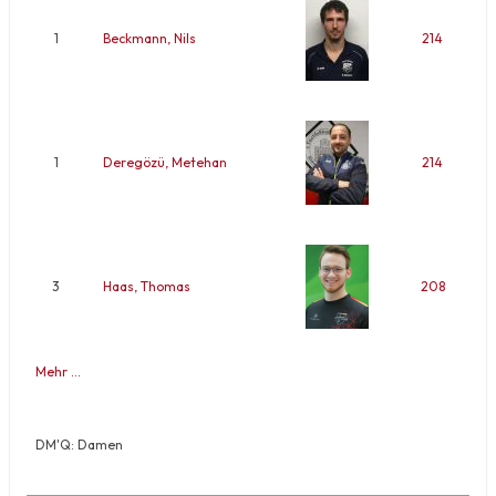
1
Beckmann, Nils
214
1
Deregözü, Metehan
214
3
Haas, Thomas
208
Mehr …
DM'Q: Damen