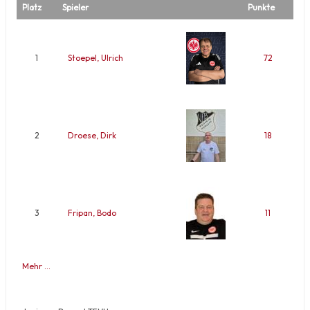
Platz
Spieler
Punkte
1
Stoepel, Ulrich
72
2
Droese, Dirk
18
3
Fripan, Bodo
11
Mehr …