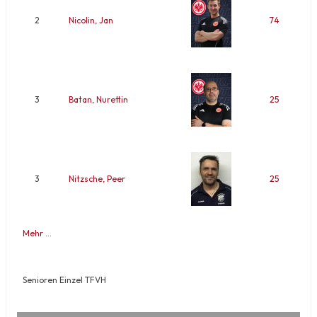
2
Nicolin, Jan
74
3
Batan, Nurettin
25
3
Nitzsche, Peer
25
Mehr …
Senioren Einzel TFVH