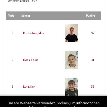
Junioren Doppel TFVH
Platz
Spieler
Punkte
1
Kuntschke, Max
97
2
Haas, Louis
51
3
Lutz, Karl
33
Unsere Webseite verwendet Cookies, um Informationen
Mehr …