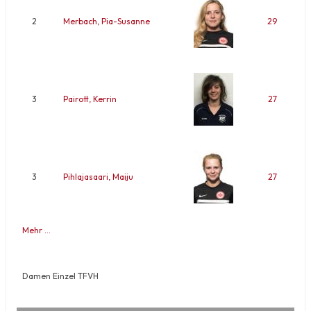
2
Merbach, Pia-Susanne
29
3
Pairott, Kerrin
27
3
Pihlajasaari, Maiju
27
Mehr …
Damen Einzel TFVH