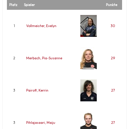
Platz
Spieler
Punkte
1
Vollmeister, Evelyn
30
2
Merbach, Pia-Susanne
29
3
Pairott, Kerrin
27
3
Pihlajasaari, Maiju
27