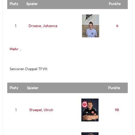
Platz
Spieler
Punkte
1
Droese, Johanna
4
Mehr …
Senioren Doppel TFVH
Platz
Spieler
Punkte
1
Stoepel, Ulrich
98