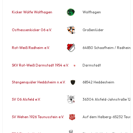
Kicker Wölfe Wolfhagen
Wolfhagen
Osthessenkicker 06 e.V.
Großenlüder
Rot-Weiß Radheim e.V.
64850 Schaafheim / Radheim-
SKV Rot-Weiß Darmstadt 1954 e.V.
Darmstadt
Stangenquäler Heddsheim n.e.V.
68542 Heddesheim
SV 06 Alsfeld e.V.
36304 Alsfeld-Jahnstraße 12
SV Wehen 1926 Taunusstein e.V.
Auf dem Halberg-65232 Taunu