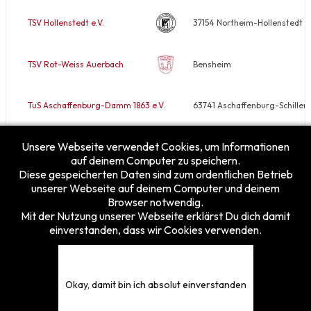
TSV Hollenstedt e.V.
37154 Northeim-Hollenstedt
TSV Rot-Weiss Auerbach
Bensheim
TuS Aschaffenburg-Damm 1863 e.V.
63741 Aschaffenburg-Schiller
Unsere Webseite verwendet Cookies, um Informationen
VfB Rodheim/Horloff e.V.
35410 Hungen-Rodheim
auf deinem Computer zu speichern.
Diese gespeicherten Daten sind zum ordentlichen Betrieb
unserer Webseite auf deinem Computer und deinem
Browser notwendig.
Mit der Nutzung unserer Webseite erklärst Du dich damit
einverstanden, dass wir Cookies verwenden.
Besucherzähler
Heute
10
Gestern
25
Diese Woche
159
Okay, damit bin ich absolut einverstanden
Diesen Monat
207
Gesamt
5375870