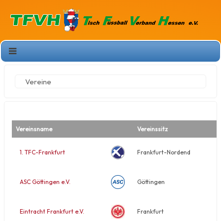
Vereine
Vereinsname
Vereinssitz
1. TFC-Frankfurt
Frankfurt-Nordend
ASC Göttingen e.V.
Göttingen
Eintracht Frankfurt e.V.
Frankfurt