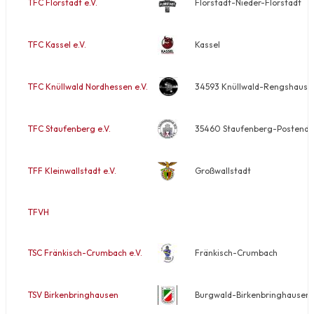
TFC Florstadt e.V.
Florstadt-Nieder-Florstadt
TFC Kassel e.V.
Kassel
TFC Knüllwald Nordhessen e.V.
34593 Knüllwald-Rengshause
TFC Staufenberg e.V.
35460 Staufenberg-Postendorf
TFF Kleinwallstadt e.V.
Großwallstadt
TFVH
TSC Fränkisch-Crumbach e.V.
Fränkisch-Crumbach
TSV Birkenbringhausen
Burgwald-Birkenbringhausen