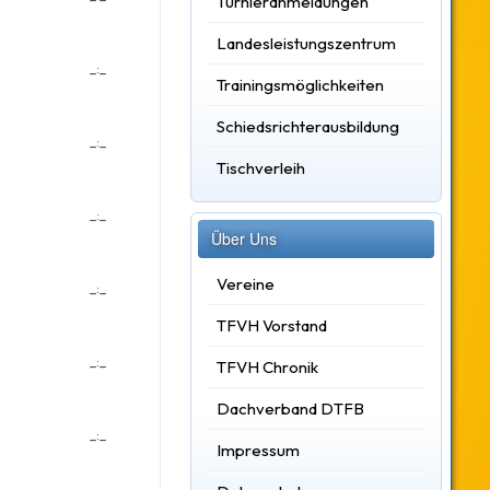
Turnieranmeldungen
Landesleistungszentrum
_:_
Trainingsmöglichkeiten
Schiedsrichterausbildung
_:_
Tischverleih
_:_
Über Uns
Vereine
_:_
TFVH Vorstand
_:_
TFVH Chronik
Dachverband DTFB
_:_
Impressum