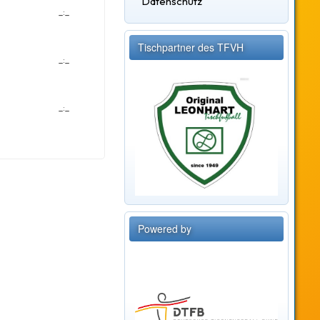
Datenschutz
_:_
Tischpartner des TFVH
_:_
_:_
Powered by