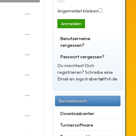
Angemeldet bleiben
_:_
Anmelden
_:_
Benutzername
vergessen?
_:_
Passwort vergessen?
Du möchtest Dich
registrieren? Schreibe eine
_:_
Email an: ingo.trabert@tfvh.de
_:_
Servicebereich
Downloadcenter
_:_
Turniersoftware
_:_