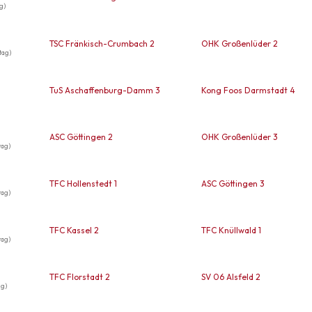
g)
TSC Fränkisch-Crumbach 2
OHK Großenlüder 2
tag)
TuS Aschaffenburg-Damm 3
Kong Foos Darmstadt 4
ASC Göttingen 2
OHK Großenlüder 3
tag)
TFC Hollenstedt 1
ASC Göttingen 3
tag)
TFC Kassel 2
TFC Knüllwald 1
tag)
TFC Florstadt 2
SV 06 Alsfeld 2
ag)