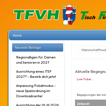
Home
Neueste Beiträge
Mannschaftsw
Regionalligen für Damen
und Senioren in 2027
Aktuelle Begegn
Ausrichtung eines ITSF
2027? - Bewirb dich jetzt
Live-Ticker …
Anpassung Pokalmodus -
neue Spielordnung im
Begegnungen der ko
Downloadcenter
Zeitpunkt
Ausrichtung der HLM 2026