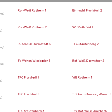
Rot-Weiß Radheim 1
Eintracht Frankfurt 2
tag)
Rot-Weiß Radheim 2
SV 06 Alsfeld 1
g)
Ruderclub Darmstadt 3
TFC Staufenberg 2
tag)
SV Wehen Wiesbaden 1
Rot-Weiß Darmstadt 2
tag)
TFC Florstadt 1
VfB Rodheim 1
g)
TFC Frankfurt 1
TuS Aschaffenburg-Damm 1
g)
TFC Staufenberg 3
TSV Rot-Weiss Auerbach 1