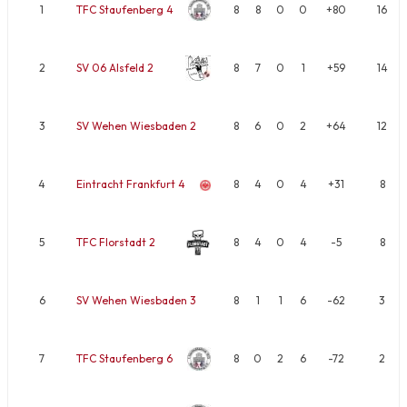
1
TFC Staufenberg 4
8
8
0
0
+80
16
2
SV 06 Alsfeld 2
8
7
0
1
+59
14
3
SV Wehen Wiesbaden 2
8
6
0
2
+64
12
4
Eintracht Frankfurt 4
8
4
0
4
+31
8
5
TFC Florstadt 2
8
4
0
4
-5
8
6
SV Wehen Wiesbaden 3
8
1
1
6
-62
3
7
TFC Staufenberg 6
8
0
2
6
-72
2