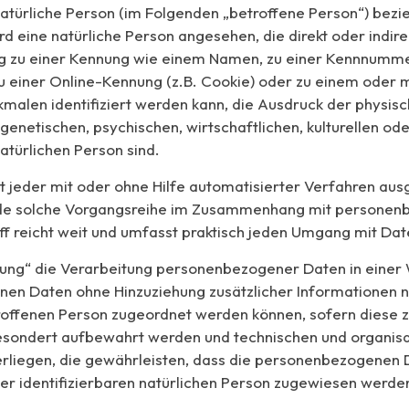
natürliche Person (im Folgenden „betroffene Person“) bezie
ird eine natürliche Person angesehen, die direkt oder indir
g zu einer Kennung wie einem Namen, zu einer Kennnumme
u einer Online-Kennung (z.B. Cookie) oder zu einem oder
alen identifiziert werden kann, die Ausdruck der physisc
genetischen, psychischen, wirtschaftlichen, kulturellen ode
natürlichen Person sind.
st jeder mit oder ohne Hilfe automatisierter Verfahren au
de solche Vorgangsreihe im Zusammenhang mit personen
ff reicht weit und umfasst praktisch jeden Umgang mit Dat
ng“ die Verarbeitung personenbezogener Daten in einer 
n Daten ohne Hinzuziehung zusätzlicher Informationen n
roffenen Person zugeordnet werden können, sofern diese z
esondert aufbewahrt werden und technischen und organis
iegen, die gewährleisten, dass die personenbezogenen D
oder identifizierbaren natürlichen Person zugewiesen werde