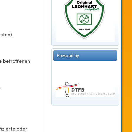
iten).
Powered by
e betroffenen
.
izierte oder