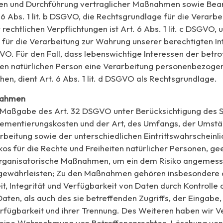
gen und Durchführung vertraglicher Maßnahmen sowie Bea
 6 Abs. 1 lit. b DSGVO, die Rechtsgrundlage für die Verarbe
 rechtlichen Verpflichtungen ist Art. 6 Abs. 1 lit. c DSGVO, 
für die Verarbeitung zur Wahrung unserer berechtigten Int
SGVO. Für den Fall, dass lebenswichtige Interessen der betr
ren natürlichen Person eine Verarbeitung personenbezoge
en, dient Art. 6 Abs. 1 lit. d DSGVO als Rechtsgrundlage.
nahmen
 Maßgabe des Art. 32 DSGVO unter Berücksichtigung des 
lementierungskosten und der Art, des Umfangs, der Umst
beitung sowie der unterschiedlichen Eintrittswahrscheinli
kos für die Rechte und Freiheiten natürlicher Personen, ge
organisatorische Maßnahmen, um ein dem Risiko angemes
 gewährleisten; Zu den Maßnahmen gehören insbesondere 
it, Integrität und Verfügbarkeit von Daten durch Kontrolle
aten, als auch des sie betreffenden Zugriffs, der Eingabe
rfügbarkeit und ihrer Trennung. Des Weiteren haben wir V
e eine Wahrnehmung von Betroffenenrechten, Löschung vo