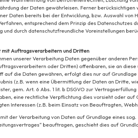
ährdung der Daten gewährleisen. Ferner berücksichtigen 
r Daten bereits bei der Entwicklung, bzw. Auswahl von 
Verfahren, entsprechend dem Prinzip des Datenschutzes d
g und durch datenschutzfreundliche Voreinstellungen berück
mit Auftragsverarbeitern und Dritten
ahmen unserer Verarbeitung Daten gegenüber anderen Pe
tragsverarbeitern oder Dritten) offenbaren, sie an diese
iff auf die Daten gewähren, erfolgt dies nur auf Grundlage
ubnis (z.B. wenn eine Übermittlung der Daten an Dritte, wi
ster, gem. Art. 6 Abs. 1 lit. b DSGVO zur Vertragserfüllung e
haben, eine rechtliche Verpflichtung dies vorsieht oder auf
gten Interessen (z.B. beim Einsatz von Beauftragten, Webho
e mit der Verarbeitung von Daten auf Grundlage eines sog.
itungsvertrages“ beauftragen, geschieht dies auf Grundla