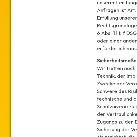
unserer Leistun
Anfragen ist Art.
Erfüllung unserer
Rechtsgrundlage 
6 Abs. 1 lit. f D
oder einer ande
erforderlich mach
Sicherheitsmaß
Wir treffen nach
Technik, der Imp
Zwecke der Verar
Schwere des Risi
technische und 
Schutzniveau zu
der Vertraulichke
Zugangs zu den D
Sicherung der Ve
eingerichtet, di