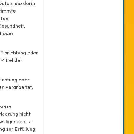
aten, die darin
stimmte
rten,
Gesundheit,
t oder
 Einrichtung oder
Mittel der
richtung oder
n verarbeitet;
serer
klärung nicht
illigungen ist
ng zur Erfüllung