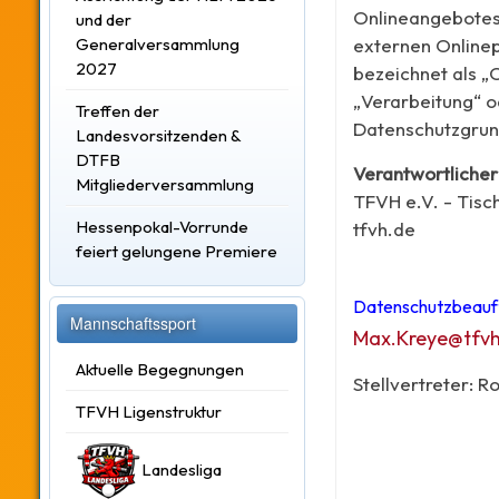
Onlineangebotes 
und der
Generalversammlung
externen Onlinep
2027
bezeichnet als „O
„Verarbeitung“ od
Treffen der
Datenschutzgru
Landesvorsitzenden &
DTFB
Verantwortlicher
Mitgliederversammlung
TFVH e.V. - Tisc
Hessenpokal-Vorrunde
tfvh.de
feiert gelungene Premiere
Datenschutzbeauft
Mannschaftssport
Max.Kreye@tfvh
Aktuelle Begegnungen
Stellvertreter: 
TFVH Ligenstruktur
Landesliga