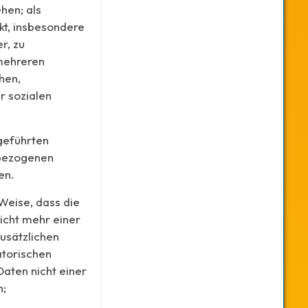
hen; als
ekt, insbesondere
r, zu
 mehreren
hen,
r sozialen
sgeführten
bezogenen
en.
Weise, dass die
icht mehr einer
usätzlichen
atorischen
aten nicht einer
n;