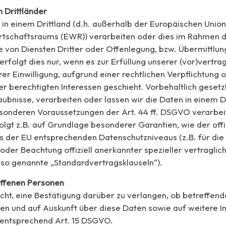
 Drittländer
 in einem Drittland (d.h. außerhalb der Europäischen Union
rtschaftsraums (EWR)) verarbeiten oder dies im Rahmen 
von Diensten Dritter oder Offenlegung, bzw. Übermittlun
 erfolgt dies nur, wenn es zur Erfüllung unserer (vor)vertrag
er Einwilligung, aufgrund einer rechtlichen Verpflichtung 
r berechtigten Interessen geschieht. Vorbehaltlich gesetz
aubnisse, verarbeiten oder lassen wir die Daten in einem D
sonderen Voraussetzungen der Art. 44 ff. DSGVO verarbeit
olgt z.B. auf Grundlage besonderer Garantien, wie der offi
es der EU entsprechenden Datenschutzniveaus (z.B. für die
 oder Beachtung offiziell anerkannter spezieller vertraglic
(so genannte „Standardvertragsklauseln“).
offenen Personen
cht, eine Bestätigung darüber zu verlangen, ob betreffen
en und auf Auskunft über diese Daten sowie auf weitere 
 entsprechend Art. 15 DSGVO.