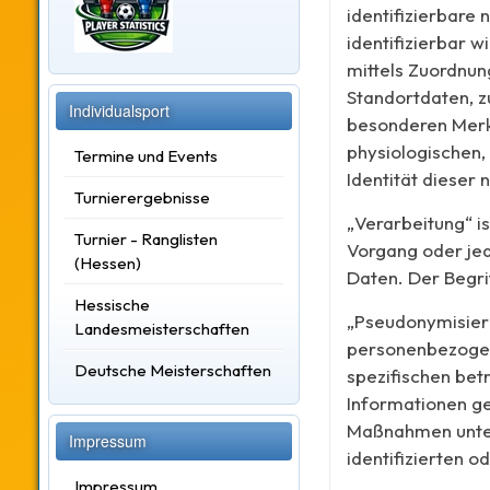
identifizierbare 
identifizierbar w
mittels Zuordnun
Standortdaten, z
Individualsport
besonderen Merkm
physiologischen, 
Termine und Events
Identität dieser 
Turnierergebnisse
„Verarbeitung“ i
Turnier - Ranglisten
Vorgang oder je
(Hessen)
Daten. Der Begri
Hessische
„Pseudonymisieru
Landesmeisterschaften
personenbezogene
Deutsche Meisterschaften
spezifischen bet
Informationen g
Maßnahmen unterl
Impressum
identifizierten 
Impressum