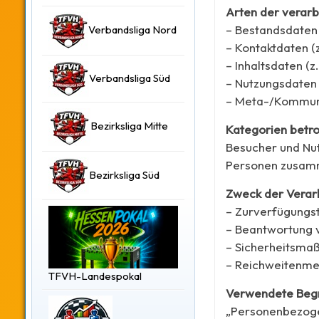
Arten der verarb
– Bestandsdaten 
Verbandsliga Nord
– Kontaktdaten (
– Inhaltsdaten (z
Verbandsliga Süd
– Nutzungsdaten (
– Meta-/Kommunik
Bezirksliga Mitte
Kategorien betr
Besucher und Nut
Personen zusamm
Bezirksliga Süd
Zweck der Verar
– Zurverfügungst
– Beantwortung 
– Sicherheitsma
– Reichweitenme
TFVH-Landespokal
Verwendete Begri
„Personenbezogene