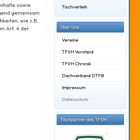
nhalte sowie
Tischverleih
olgend gemeinsam
hkeiten, wie z.B.
Über Uns
m Art. 4 der
Vereine
TFVH Vorstand
TFVH Chronik
Dachverband DTFB
Impressum
Datenschutz
Tischpartner des TFVH