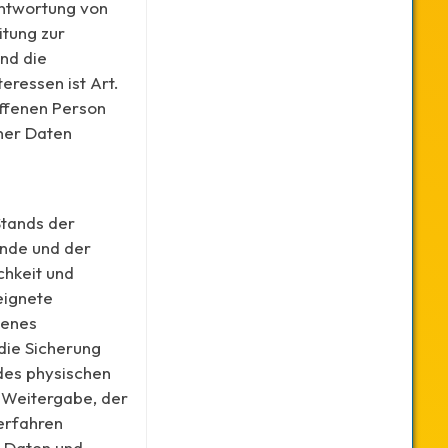
ntwortung von
itung zur
und die
eressen ist Art.
offenen Person
ner Daten
Stands der
ände und der
chkeit und
eignete
senes
die Sicherung
 des physischen
, Weitergabe, der
erfahren
n Daten und