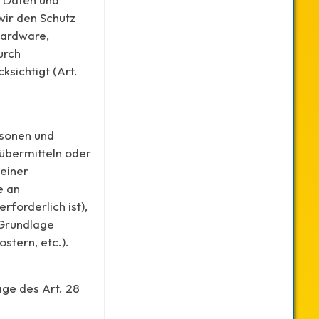
wir den Schutz
Hardware,
urch
sichtigt (Art.
rsonen und
 übermitteln oder
 einer
e an
rforderlich ist),
 Grundlage
stern, etc.).
ge des Art. 28