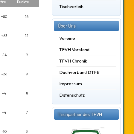
tze
Punkte
Tischverleih
+80
16
Über Uns
+63
12
Vereine
TFVH Vorstand
-14
9
TFVH Chronik
Dachverband DTFB
-26
9
Impressum
-4
8
Datenschutz
-4
7
Tischpartner des TFVH
-10
3