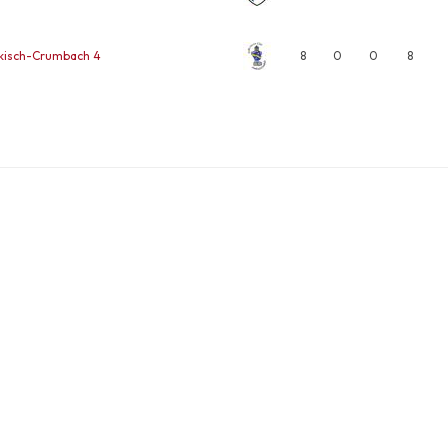
kisch-Crumbach 4
8
0
0
8