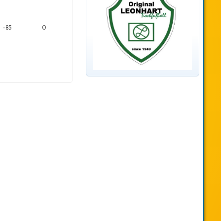
-85
0