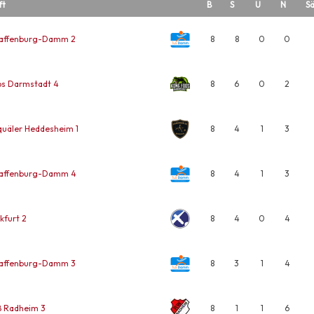
ft
B
S
U
N
Sä
haffenburg-Damm 2
8
8
0
0
os Darmstadt 4
8
6
0
2
uäler Heddesheim 1
8
4
1
3
haffenburg-Damm 4
8
4
1
3
kfurt 2
8
4
0
4
haffenburg-Damm 3
8
3
1
4
ß Radheim 3
8
1
1
6