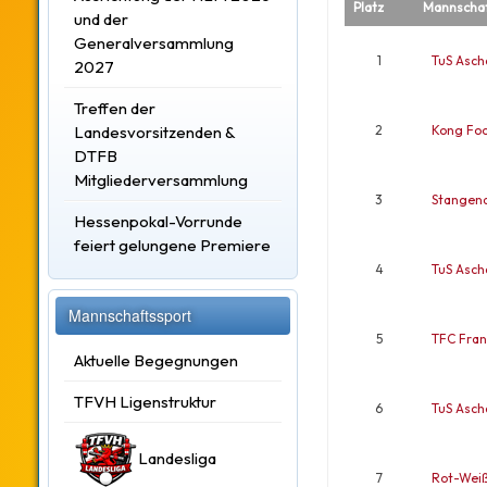
Platz
Mannscha
und der
Generalversammlung
1
TuS Asc
2027
Treffen der
Landesvorsitzenden &
2
Kong Fo
DTFB
Mitgliederversammlung
3
Stangenq
Hessenpokal-Vorrunde
feiert gelungene Premiere
4
TuS Asc
Mannschaftssport
5
TFC Fran
Aktuelle Begegnungen
TFVH Ligenstruktur
6
TuS Asc
Landesliga
7
Rot-Wei