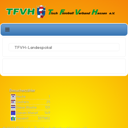
TFVH-Landespokal
Besucherzähler
Heute
1
Gestern
25
Diese Woche
101
Diesen Monat
149
Gesamt
5375812