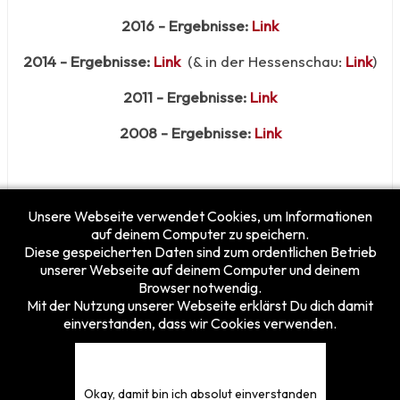
2016 - Ergebnisse:
Link
2014 - Ergebnisse:
Link
(& in der Hessenschau:
Link
)
2011 - Ergebnisse:
Link
2008 - Ergebnisse:
Link
Unsere Webseite verwendet Cookies, um Informationen
auf deinem Computer zu speichern.
Diese gespeicherten Daten sind zum ordentlichen Betrieb
unserer Webseite auf deinem Computer und deinem
Browser notwendig.
Mit der Nutzung unserer Webseite erklärst Du dich damit
einverstanden, dass wir Cookies verwenden.
Besucherzähler
Heute
11
Gestern
25
Diese Woche
111
Okay, damit bin ich absolut einverstanden
Diesen Monat
159