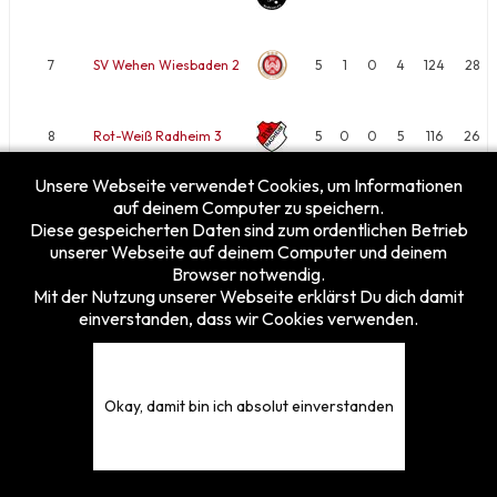
7
SV Wehen Wiesbaden 2
5
1
0
4
124
28
8
Rot-Weiß Radheim 3
5
0
0
5
116
26
Unsere Webseite verwendet Cookies, um Informationen
Begegnungen …
auf deinem Computer zu speichern.
Diese gespeicherten Daten sind zum ordentlichen Betrieb
unserer Webseite auf deinem Computer und deinem
Browser notwendig.
Mit der Nutzung unserer Webseite erklärst Du dich damit
einverstanden, dass wir Cookies verwenden.
Besucherzähler
Heute
14
Gestern
24
Diese Woche
138
Okay, damit bin ich absolut einverstanden
Diesen Monat
186
Gesamt
5375849
© 2026 TFVH e.V. - Tischfussballverband Hessen e.V.
Design by
vonfio.de