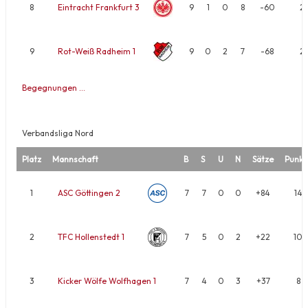
8
Eintracht Frankfurt 3
9
1
0
8
-60
2
9
Rot-Weiß Radheim 1
9
0
2
7
-68
2
Begegnungen …
Verbandsliga Nord
Platz
Mannschaft
B
S
U
N
Sätze
Punkt
1
ASC Göttingen 2
7
7
0
0
+84
14
2
TFC Hollenstedt 1
7
5
0
2
+22
10
3
Kicker Wölfe Wolfhagen 1
7
4
0
3
+37
8