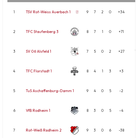
1
TSV Rot-Weiss Auerbach 1
9
7
2
0
+34
1
2
TFC Staufenberg 3
8
7
1
0
+71
1
3
SV 06 Alsfeld 1
7
5
0
2
+27
1
4
TFC Florstadt 1
8
4
1
3
+3
9
5
TuS Aschaffenburg-Damm 1
9
4
0
5
-2
8
6
VfB Rodheim 1
8
3
0
5
-4
6
7
Rot-Weiß Radheim 2
9
3
0
6
-38
6