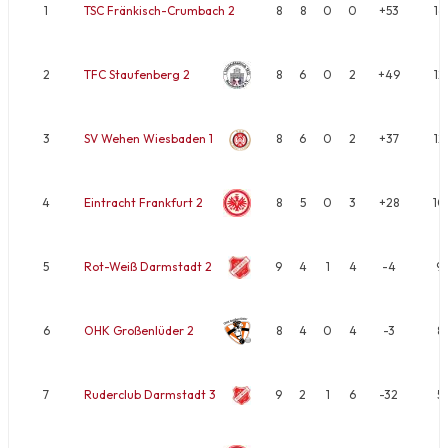
1
TSC Fränkisch-Crumbach 2
8
8
0
0
+53
16
2
TFC Staufenberg 2
8
6
0
2
+49
12
3
SV Wehen Wiesbaden 1
8
6
0
2
+37
12
4
Eintracht Frankfurt 2
8
5
0
3
+28
10
5
Rot-Weiß Darmstadt 2
9
4
1
4
-4
9
6
OHK Großenlüder 2
8
4
0
4
-3
8
7
Ruderclub Darmstadt 3
9
2
1
6
-32
5