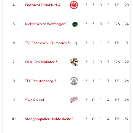
4
Eintracht Frankfurt 4
5
3
0
2
121
28
5
Kicker Wölfe Wolfhagen 1
5
3
0
2
126
24
6
TSC Fränkisch-Crumbach 3
5
2
1
2
131
17
7
OHK Großenlüder 3
5
2
0
3
126
22
8
TFC Staufenberg 5
5
1
1
3
121
26
9
°Bye Round
5
0
1
4
113
26
10
Stangenquäler Heddesheim 1
5
0
1
4
115
19