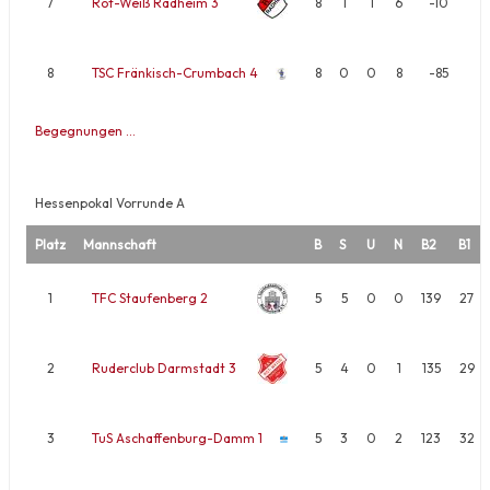
7
Rot-Weiß Radheim 3
8
1
1
6
-10
8
TSC Fränkisch-Crumbach 4
8
0
0
8
-85
Begegnungen …
Hessenpokal Vorrunde A
Platz
Mannschaft
B
S
U
N
B2
B1
1
TFC Staufenberg 2
5
5
0
0
139
27
2
Ruderclub Darmstadt 3
5
4
0
1
135
29
3
TuS Aschaffenburg-Damm 1
5
3
0
2
123
32