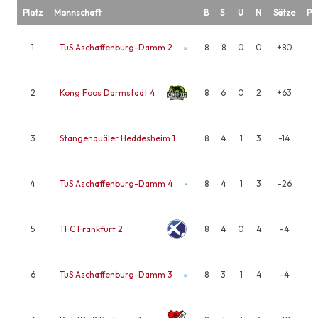
Platz
Mannschaft
B
S
U
N
Sätze
Pu
1
TuS Aschaffenburg-Damm 2
8
8
0
0
+80
2
Kong Foos Darmstadt 4
8
6
0
2
+63
3
Stangenquäler Heddesheim 1
8
4
1
3
-14
4
TuS Aschaffenburg-Damm 4
8
4
1
3
-26
5
TFC Frankfurt 2
8
4
0
4
-4
6
TuS Aschaffenburg-Damm 3
8
3
1
4
-4