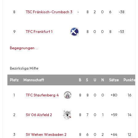
8
TSC Fränkisch-Crumbach 3
8
2
0
6
-38
9
TFC Frankfurt 1
8
0
0
8
-53
Begegnungen …
Bezirksliga Mitte
Platz
Mannschaft
B
S
U
N
Sätze
Punkte
1
TFC Staufenberg 4
8
8
0
0
+80
16
2
SV 06 Alsfeld 2
8
7
0
1
+59
14
3
SV Wehen Wiesbaden 2
8
6
0
2
+64
12