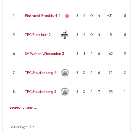
4
Eintracht Frankfurt 4
8
4
0
4
+31
8
5
TFC Florstadt 2
8
4
0
4
-5
8
6
SV Wehen Wiesbaden 3
8
1
1
6
-62
3
7
TFC Staufenberg 6
8
0
2
6
-72
2
8
TFC Staufenberg 5
8
0
1
7
-95
1
Begegnungen …
Bezirksliga Süd