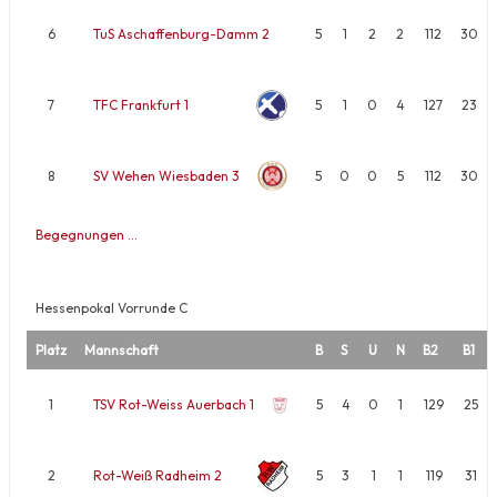
6
TuS Aschaffenburg-Damm 2
5
1
2
2
112
30
7
TFC Frankfurt 1
5
1
0
4
127
23
8
SV Wehen Wiesbaden 3
5
0
0
5
112
30
Begegnungen …
Hessenpokal Vorrunde C
Platz
Mannschaft
B
S
U
N
B2
B1
1
TSV Rot-Weiss Auerbach 1
5
4
0
1
129
25
2
Rot-Weiß Radheim 2
5
3
1
1
119
31