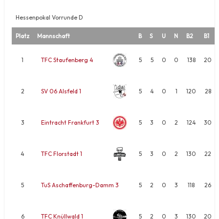
Hessenpokal Vorrunde D
Platz
Mannschaft
B
S
U
N
B2
B1
1
TFC Staufenberg 4
5
5
0
0
138
20
2
SV 06 Alsfeld 1
5
4
0
1
120
28
3
Eintracht Frankfurt 3
5
3
0
2
124
30
4
TFC Florstadt 1
5
3
0
2
130
22
5
TuS Aschaffenburg-Damm 3
5
2
0
3
118
26
6
TFC Knüllwald 1
5
2
0
3
130
20