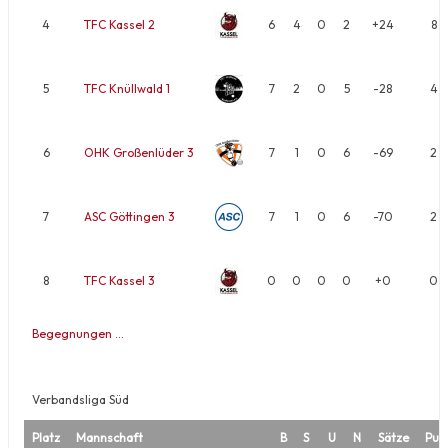
4
TFC Kassel 2
6
4
0
2
+24
8
5
TFC Knüllwald 1
7
2
0
5
-28
4
6
OHK Großenlüder 3
7
1
0
6
-69
2
7
ASC Göttingen 3
7
1
0
6
-70
2
8
TFC Kassel 3
0
0
0
0
+0
0
Begegnungen …
Verbandsliga Süd
Platz
Mannschaft
B
S
U
N
Sätze
Pun