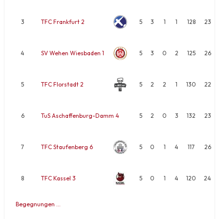
3
TFC Frankfurt 2
5
3
1
1
128
23
4
SV Wehen Wiesbaden 1
5
3
0
2
125
26
5
TFC Florstadt 2
5
2
2
1
130
22
6
TuS Aschaffenburg-Damm 4
5
2
0
3
132
23
7
TFC Staufenberg 6
5
0
1
4
117
26
8
TFC Kassel 3
5
0
1
4
120
24
Begegnungen …