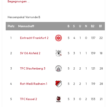
Begegnungen …
Hessenpokal Vorrunde B
Platz
Mannschaft
B
S
U
N
B2
B1
1
Eintracht Frankfurt 2
5
4
1
0
137
22
2
SV 06 Alsfeld 2
5
3
1
1
139
18
3
TFC Staufenberg 3
5
2
2
1
121
28
4
Rot-Weiß Radheim 1
5
2
2
1
119
28
5
TFC Kassel 2
5
3
0
2
133
21