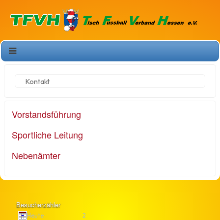
Kontakt
Vorstandsführung
Sportliche Leitung
Nebenämter
Besucherzähler
Heute
2