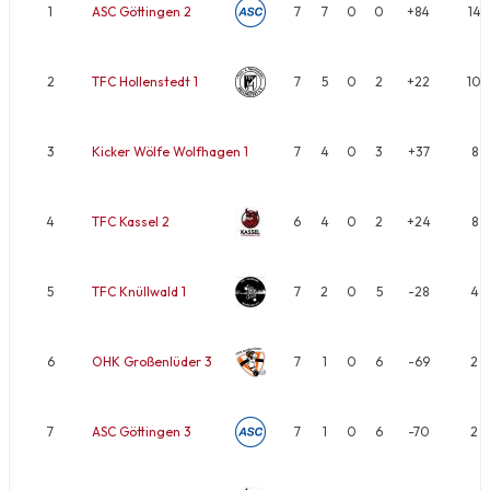
1
ASC Göttingen 2
7
7
0
0
+84
14
2
TFC Hollenstedt 1
7
5
0
2
+22
10
3
Kicker Wölfe Wolfhagen 1
7
4
0
3
+37
8
4
TFC Kassel 2
6
4
0
2
+24
8
5
TFC Knüllwald 1
7
2
0
5
-28
4
6
OHK Großenlüder 3
7
1
0
6
-69
2
7
ASC Göttingen 3
7
1
0
6
-70
2