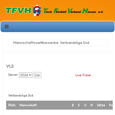
Mannschaftswettbewerbe
Verbandsliga Süd
VLS
Saison:
Live-Ticker …
Verbandsliga Süd
Platz
Mannschaft
B
S
U
N
Sätze
Pun