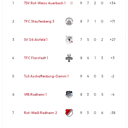
1
TSV Rot-Weiss Auerbach 1
9
7
2
0
+34
1
2
TFC Staufenberg 3
8
7
1
0
+71
1
3
SV 06 Alsfeld 1
7
5
0
2
+27
1
4
TFC Florstadt 1
8
4
1
3
+3
9
5
TuS Aschaffenburg-Damm 1
9
4
0
5
-2
8
6
VfB Rodheim 1
8
3
0
5
-4
6
7
Rot-Weiß Radheim 2
9
3
0
6
-38
6