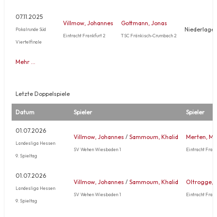
07.11.2025
Villmow, Johannes
Gottmann, Jonas
Niederlage
Pokalrunde Süd
Eintracht Frankfurt 2
TSC Fränkisch-Crumbach 2
Viertelfinale
Mehr …
Letzte Doppelspiele
Datum
Spieler
Spieler
01.07.2026
Villmow, Johannes
/
Sammoum, Khalid
Merten, Ma
Landesliga Hessen
SV Wehen Wiesbaden 1
Eintracht Frank
9. Spieltag
01.07.2026
Villmow, Johannes
/
Sammoum, Khalid
Oltrogge, E
Landesliga Hessen
SV Wehen Wiesbaden 1
Eintracht Frank
9. Spieltag