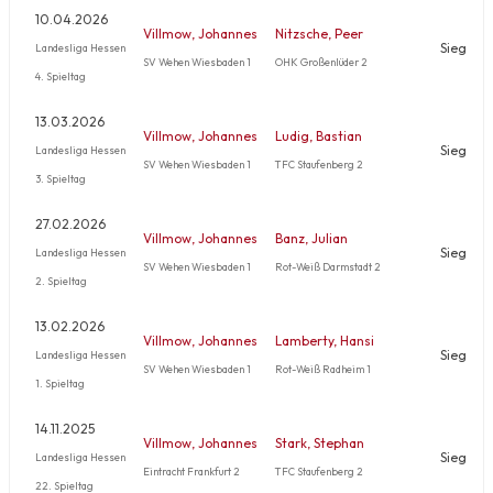
10.04.2026
Villmow, Johannes
Nitzsche, Peer
Sieg
Landesliga Hessen
SV Wehen Wiesbaden 1
OHK Großenlüder 2
4. Spieltag
13.03.2026
Villmow, Johannes
Ludig, Bastian
Sieg
Landesliga Hessen
SV Wehen Wiesbaden 1
TFC Staufenberg 2
3. Spieltag
27.02.2026
Villmow, Johannes
Banz, Julian
Sieg
Landesliga Hessen
SV Wehen Wiesbaden 1
Rot-Weiß Darmstadt 2
2. Spieltag
13.02.2026
Villmow, Johannes
Lamberty, Hansi
Sieg
Landesliga Hessen
SV Wehen Wiesbaden 1
Rot-Weiß Radheim 1
1. Spieltag
14.11.2025
Villmow, Johannes
Stark, Stephan
Sieg
Landesliga Hessen
Eintracht Frankfurt 2
TFC Staufenberg 2
22. Spieltag