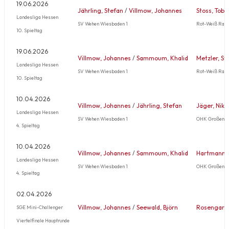
19.06.2026
Jährling, Stefan
/
Villmow, Johannes
Stoss, Tobi
Landesliga Hessen
SV Wehen Wiesbaden 1
Rot-Weiß Radh
10. Spieltag
19.06.2026
Villmow, Johannes
/
Sammoum, Khalid
Metzler, St
Landesliga Hessen
SV Wehen Wiesbaden 1
Rot-Weiß Radh
10. Spieltag
10.04.2026
Villmow, Johannes
/
Jährling, Stefan
Jäger, Nikl
Landesliga Hessen
SV Wehen Wiesbaden 1
OHK Großenlü
4. Spieltag
10.04.2026
Villmow, Johannes
/
Sammoum, Khalid
Hartmann, 
Landesliga Hessen
SV Wehen Wiesbaden 1
OHK Großenlü
4. Spieltag
02.04.2026
Villmow, Johannes
/
Seewald, Björn
Rosengart,
SGE Mini-Challenger
Viertelfinale Hauptrunde