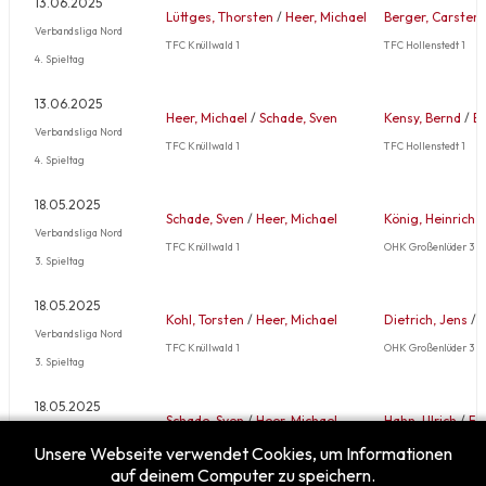
13.06.2025
Lüttges, Thorsten
/
Heer, Michael
Berger, Carsten
Verbandsliga Nord
TFC Knüllwald 1
TFC Hollenstedt 1
4. Spieltag
13.06.2025
Heer, Michael
/
Schade, Sven
Kensy, Bernd
/
Ei
Verbandsliga Nord
TFC Knüllwald 1
TFC Hollenstedt 1
4. Spieltag
18.05.2025
Schade, Sven
/
Heer, Michael
König, Heinrich
Verbandsliga Nord
TFC Knüllwald 1
OHK Großenlüder 3
3. Spieltag
18.05.2025
Kohl, Torsten
/
Heer, Michael
Dietrich, Jens
/
K
Verbandsliga Nord
TFC Knüllwald 1
OHK Großenlüder 3
3. Spieltag
18.05.2025
Schade, Sven
/
Heer, Michael
Hahn, Ulrich
/
Fr
Verbandsliga Nord
TFC Knüllwald 1
OHK Großenlüder 3
Unsere Webseite verwendet Cookies, um Informationen
3. Spieltag
auf deinem Computer zu speichern.