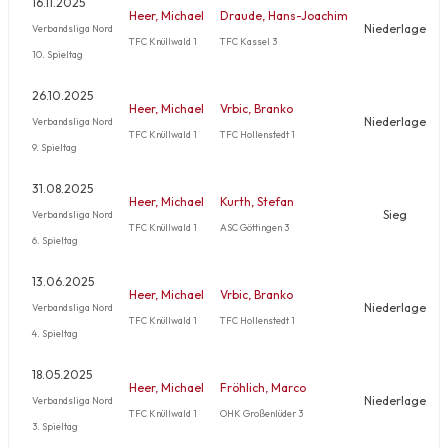
16.11.2025
Heer, Michael
Draude, Hans-Joachim
Niederlage
Verbandsliga Nord
TFC Knüllwald 1
TFC Kassel 3
10. Spieltag
26.10.2025
Heer, Michael
Vrbic, Branko
Niederlage
Verbandsliga Nord
TFC Knüllwald 1
TFC Hollenstedt 1
9. Spieltag
31.08.2025
Heer, Michael
Kurth, Stefan
Sieg
Verbandsliga Nord
TFC Knüllwald 1
ASC Göttingen 3
6. Spieltag
13.06.2025
Heer, Michael
Vrbic, Branko
Niederlage
Verbandsliga Nord
TFC Knüllwald 1
TFC Hollenstedt 1
4. Spieltag
18.05.2025
Heer, Michael
Fröhlich, Marco
Niederlage
Verbandsliga Nord
TFC Knüllwald 1
OHK Großenlüder 3
3. Spieltag