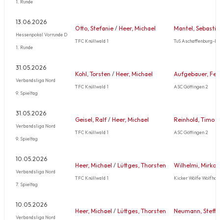
1. Runde
13.06.2026
Otto, Stefanie
/
Heer, Michael
Mantel, Sebasti
Hessenpokal Vorrunde D
TFC Knüllwald 1
TuS Aschaffenburg-D
1. Runde
31.05.2026
Kohl, Torsten
/
Heer, Michael
Aufgebauer, Feli
Verbandsliga Nord
TFC Knüllwald 1
ASC Göttingen 2
9. Spieltag
31.05.2026
Geisel, Ralf
/
Heer, Michael
Reinhold, Timo
/
Verbandsliga Nord
TFC Knüllwald 1
ASC Göttingen 2
9. Spieltag
10.05.2026
Heer, Michael
/
Lüttges, Thorsten
Wilhelmi, Mirko
Verbandsliga Nord
TFC Knüllwald 1
Kicker Wölfe Wolfhag
7. Spieltag
10.05.2026
Heer, Michael
/
Lüttges, Thorsten
Neumann, Steffe
Verbandsliga Nord