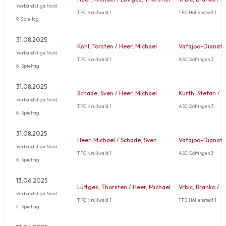
Verbandsliga Nord
TFC Knüllwald 1
TFC Hollenstedt 1
9. Spieltag
31.08.2025
Kohl, Torsten
/
Heer, Michael
Vafajoo-Dianati
Verbandsliga Nord
TFC Knüllwald 1
ASC Göttingen 3
6. Spieltag
31.08.2025
Schade, Sven
/
Heer, Michael
Kurth, Stefan
/
V
Verbandsliga Nord
TFC Knüllwald 1
ASC Göttingen 3
6. Spieltag
31.08.2025
Heer, Michael
/
Schade, Sven
Vafajoo-Dianati
Verbandsliga Nord
TFC Knüllwald 1
ASC Göttingen 3
6. Spieltag
13.06.2025
Lüttges, Thorsten
/
Heer, Michael
Vrbic, Branko
/
K
Verbandsliga Nord
TFC Knüllwald 1
TFC Hollenstedt 1
4. Spieltag