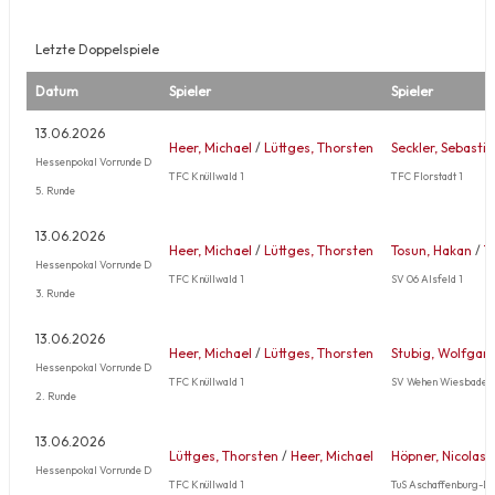
Letzte Doppelspiele
Datum
Spieler
Spieler
13.06.2026
Heer, Michael
/
Lüttges, Thorsten
Seckler, Sebasti
Hessenpokal Vorrunde D
TFC Knüllwald 1
TFC Florstadt 1
5. Runde
13.06.2026
Heer, Michael
/
Lüttges, Thorsten
Tosun, Hakan
/
T
Hessenpokal Vorrunde D
TFC Knüllwald 1
SV 06 Alsfeld 1
3. Runde
13.06.2026
Heer, Michael
/
Lüttges, Thorsten
Stubig, Wolfgan
Hessenpokal Vorrunde D
TFC Knüllwald 1
SV Wehen Wiesbaden
2. Runde
13.06.2026
Lüttges, Thorsten
/
Heer, Michael
Höpner, Nicolas
Hessenpokal Vorrunde D
TFC Knüllwald 1
TuS Aschaffenburg-D