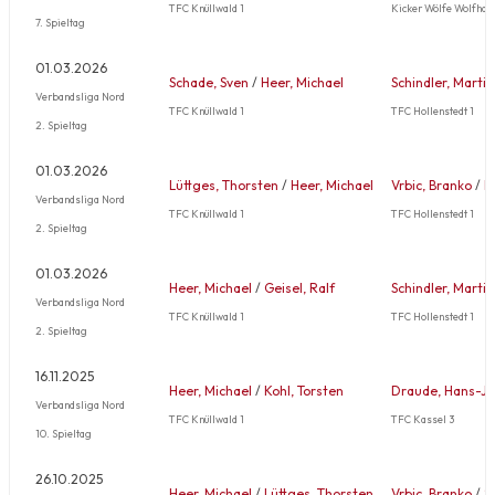
TFC Knüllwald 1
Kicker Wölfe Wolfhag
7. Spieltag
01.03.2026
Schade, Sven
/
Heer, Michael
Schindler, Martin
Verbandsliga Nord
TFC Knüllwald 1
TFC Hollenstedt 1
2. Spieltag
01.03.2026
Lüttges, Thorsten
/
Heer, Michael
Vrbic, Branko
/
E
Verbandsliga Nord
TFC Knüllwald 1
TFC Hollenstedt 1
2. Spieltag
01.03.2026
Heer, Michael
/
Geisel, Ralf
Schindler, Martin
Verbandsliga Nord
TFC Knüllwald 1
TFC Hollenstedt 1
2. Spieltag
16.11.2025
Heer, Michael
/
Kohl, Torsten
Draude, Hans-J
Verbandsliga Nord
TFC Knüllwald 1
TFC Kassel 3
10. Spieltag
26.10.2025
Heer, Michael
/
Lüttges, Thorsten
Vrbic, Branko
/
S