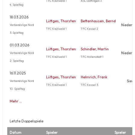
TFC Knüllwald 1
ASC Göttingen 3
4. Spieltag
18.03.2026
Lüttges, Thorsten
Bettenhausen, Bernd
Niederl
Verbandsliga Nord
TFC Knüllwald 1
TFC Kassel 2
3. Spieltag
01.03.2026
Lüttges, Thorsten
Schindler, Martin
Niederl
Verbandsliga Nord
TFC Knüllwald 1
TFC Hollenstedt 1
2. Spieltag
16.11.2025
Lüttges, Thorsten
Helmrich, Frank
Sieg
Verbandsliga Nord
TFC Knüllwald 1
TFC Kassel 3
10. Spieltag
Mehr …
Letzte Doppelspiele
Datum
Spieler
Spieler