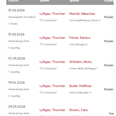
Datum
Spieler
Spieler
Ergebni
13.06.2026
Lüttges, Thorsten
Mantel, Sebastian
Niederl
Hessenpokal Vorrunde D
TFC Knüllwald 1
TuS Aschaffenburg-Damm 3
1. Runde
31.05.2026
Lüttges, Thorsten
Filmer, Markus
Niederl
Verbandsliga Nord
TFC Knüllwald 1
ASC Göttingen 2
9. Spieltag
10.05.2026
Lüttges, Thorsten
Wilhelmi, Mirko
Niederl
Verbandsliga Nord
TFC Knüllwald 1
Kicker Wölfe Wolfhagen 1
7. Spieltag
19.04.2026
Lüttges, Thorsten
Buder, Matthias
Niederl
Verbandsliga Nord
TFC Knüllwald 1
OHK Großenlüder 3
5. Spieltag
29.03.2026
Lüttges, Thorsten
Elmers, Felix
Sieg
Verbandsliga Nord