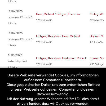
2. Runde
13.06.2026
Heer, Michael
/
Lüttges, Thorsten
Stubig, Wol
Hessenpokal Vorrunde D
TFC Knüllwald 1
SV Wehen Wies
2. Runde
13.06.2026
Lüttges, Thorsten
/
Heer, Michael
Höpner, Nic
Hessenpokal Vorrunde D
TFC Knüllwald 1
TuS Aschaffen
1. Runde
31.05.2026
Lüttges, Thorsten
/
Feldmann, Robert
Kroker, Ste
Verbandsliga Nord
TFC Knüllwald 1
ASC Göttingen 
9. Spieltag
Unsere Webseite verwendet Cookies, um Informationen
Mehr …
auf deinem Computer zu speichern.
Diese gespeicherten Daten sind zum ordentlichen Betrieb
unserer Webseite auf deinem Computer und deinem
Browser notwendig.
Mit der Nutzung unserer Webseite erklärst Du dich damit
einverstanden, dass wir Cookies verwenden.
Besucherzähler