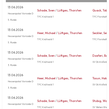
13.06.2026
Schade, Sven
/
Lüttges, Thorsten
Quack, Tobi
Hessenpokal Vorrunde D
TFC Knüllwald 1
TFC Florstadt 1
5. Runde
13.06.2026
Heer, Michael
/
Lüttges, Thorsten
Seckler, Seb
Hessenpokal Vorrunde D
TFC Knüllwald 1
TFC Florstadt 1
5. Runde
13.06.2026
Schade, Sven
/
Lüttges, Thorsten
Dzaferi, Bat
Hessenpokal Vorrunde D
TFC Knüllwald 1
SV 06 Alsfeld 1
3. Runde
13.06.2026
Heer, Michael
/
Lüttges, Thorsten
Tosun, Haka
Hessenpokal Vorrunde D
TFC Knüllwald 1
SV 06 Alsfeld 1
3. Runde
13.06.2026
Schade, Sven
/
Lüttges, Thorsten
Stubig, Wol
Hessenpokal Vorrunde D
TFC Knüllwald 1
SV Wehen Wies