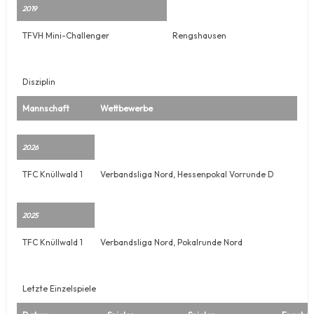
2019
TFVH Mini-Challenger
Rengshausen
Disziplin
Mannschaft
Wettbewerbe
2026
TFC Knüllwald 1
Verbandsliga Nord, Hessenpokal Vorrunde D
2025
TFC Knüllwald 1
Verbandsliga Nord, Pokalrunde Nord
Letzte Einzelspiele