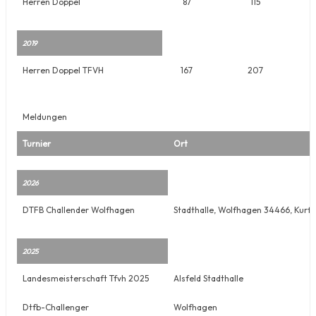
Herren Doppel
87
115
2019
Herren Doppel TFVH
167
207
Meldungen
Turnier
Ort
2026
DTFB Challender Wolfhagen
Stadthalle, Wolfhagen 34466, Kurf
2025
Landesmeisterschaft Tfvh 2025
Alsfeld Stadthalle
Dtfb-Challenger
Wolfhagen