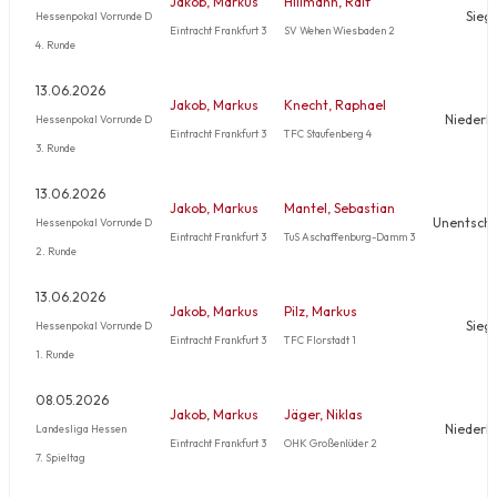
Jakob, Markus
Hillmann, Ralf
Sieg
Hessenpokal Vorrunde D
Eintracht Frankfurt 3
SV Wehen Wiesbaden 2
4. Runde
13.06.2026
Jakob, Markus
Knecht, Raphael
Niederl
Hessenpokal Vorrunde D
Eintracht Frankfurt 3
TFC Staufenberg 4
3. Runde
13.06.2026
Jakob, Markus
Mantel, Sebastian
Unentsch
Hessenpokal Vorrunde D
Eintracht Frankfurt 3
TuS Aschaffenburg-Damm 3
2. Runde
13.06.2026
Jakob, Markus
Pilz, Markus
Sieg
Hessenpokal Vorrunde D
Eintracht Frankfurt 3
TFC Florstadt 1
1. Runde
08.05.2026
Jakob, Markus
Jäger, Niklas
Niederl
Landesliga Hessen
Eintracht Frankfurt 3
OHK Großenlüder 2
7. Spieltag