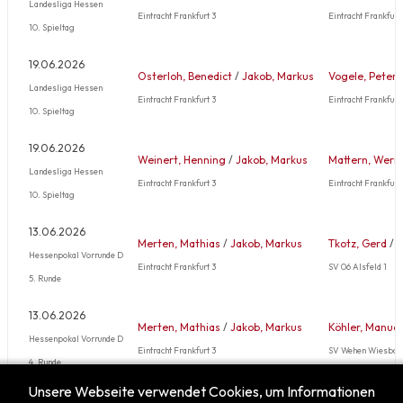
Landesliga Hessen
Eintracht Frankfurt 3
Eintracht Frankfurt
10. Spieltag
19.06.2026
Osterloh, Benedict
/
Jakob, Markus
Vogele, Peter
Landesliga Hessen
Eintracht Frankfurt 3
Eintracht Frankfurt
10. Spieltag
19.06.2026
Weinert, Henning
/
Jakob, Markus
Mattern, Wern
Landesliga Hessen
Eintracht Frankfurt 3
Eintracht Frankfurt
10. Spieltag
13.06.2026
Merten, Mathias
/
Jakob, Markus
Tkotz, Gerd
/
T
Hessenpokal Vorrunde D
Eintracht Frankfurt 3
SV 06 Alsfeld 1
5. Runde
13.06.2026
Merten, Mathias
/
Jakob, Markus
Köhler, Manuel
Hessenpokal Vorrunde D
Eintracht Frankfurt 3
SV Wehen Wiesbad
4. Runde
Unsere Webseite verwendet Cookies, um Informationen
Mehr …