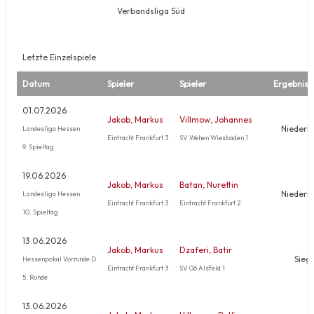
Verbandsliga Süd
Letzte Einzelspiele
Datum
Spieler
Spieler
Ergebnis
01.07.2026
Jakob, Markus
Villmow, Johannes
Niederl
Landesliga Hessen
Eintracht Frankfurt 3
SV Wehen Wiesbaden 1
9. Spieltag
19.06.2026
Jakob, Markus
Batan, Nurettin
Niederl
Landesliga Hessen
Eintracht Frankfurt 3
Eintracht Frankfurt 2
10. Spieltag
13.06.2026
Jakob, Markus
Dzaferi, Batir
Sieg
Hessenpokal Vorrunde D
Eintracht Frankfurt 3
SV 06 Alsfeld 1
5. Runde
13.06.2026