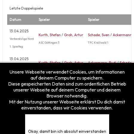
Letzte Doppelspiele
Datum
Spieler
Spieler
13.04.2025
Kurth, Stefan
/
Groh, Artur
Schade, Sven
/
Ackermann, 
Verbandsliga Nord
ASC Göttingen 3
TFC Knüllwald 1
1. Spieltag
13.04.2025
Kurth, Stefan
/
Groh, Artur
Ackermann, Rudi
/
Schade, 
Verbandsliga Nord
ASC Göttingen 3
TFC Knüllwald 1
Unsere Webseite verwendet Cookies, um Informationen
1. Spieltag
auf deinem Computer zu speichern.
Diese gespeicherten Daten sind zum ordentlichen Betrieb
unserer Webseite auf deinem Computer und deinem
Browser notwendig.
Mit der Nutzung unserer Webseite erklärst Du dich damit
einverstanden, dass wir Cookies verwenden.
Besucherzähler
Heute
22
Gestern
25
Diese Woche
122
Okay, damit bin ich absolut einverstanden
Diesen Monat
170