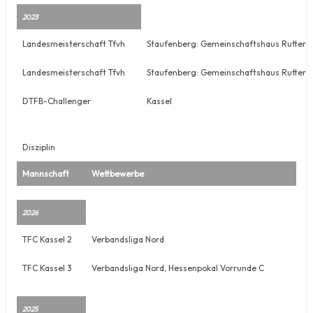
2023
Landesmeisterschaft Tfvh
Staufenberg: Gemeinschaftshaus Ruttersha
Landesmeisterschaft Tfvh
Staufenberg: Gemeinschaftshaus Ruttersha
DTFB-Challenger
Kassel
Disziplin
Mannschaft
Wettbewerbe
2026
TFC Kassel 2
Verbandsliga Nord
TFC Kassel 3
Verbandsliga Nord, Hessenpokal Vorrunde C
2025