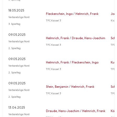
18.05.2025
Fleckenstein, Ingo
/
Helmrich, Frank
Jod
Verbandsliga Nord
TFC Kassel 3
Kicke
3. Spieltag
09.05.2025
Helmrich, Frank
/
Draude, Hans-Joachim
Schi
Verbandsliga Nord
TFC Kassel 3
TFC H
2. Spieltag
09.05.2025
Helmrich, Frank
/
Fleckenstein, Ingo
Kurt
Verbandsliga Nord
TFC Kassel 3
TFC H
2. Spieltag
09.05.2025
Stein, Benjamin
/
Helmrich, Frank
Schi
Verbandsliga Nord
TFC Kassel 3
TFC H
2. Spieltag
13.04.2025
Draude, Hans-Joachim
/
Helmrich, Frank
Köni
Verbandsliga Nord