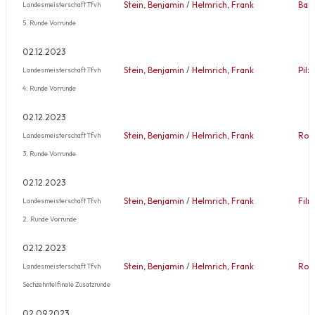
Stein, Benjamin
/
Helmrich, Frank
Bas,
Landesmeisterschaft Tfvh
5. Runde Vorrunde
02.12.2023
Stein, Benjamin
/
Helmrich, Frank
Pilz
Landesmeisterschaft Tfvh
4. Runde Vorrunde
02.12.2023
Stein, Benjamin
/
Helmrich, Frank
Rott
Landesmeisterschaft Tfvh
3. Runde Vorrunde
02.12.2023
Stein, Benjamin
/
Helmrich, Frank
Film
Landesmeisterschaft Tfvh
2. Runde Vorrunde
02.12.2023
Stein, Benjamin
/
Helmrich, Frank
Rott
Landesmeisterschaft Tfvh
Sechzehntelfinale Zusatzrunde
02.09.2023