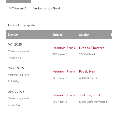
TFC Kassel 3
Verbandsliga Nord
Letzte Einzelspiele
Datum
Spieler
Spieler
E
16.11.2025
Helmrich, Frank
Lüttges, Thorsten
Verbandsliga Nord
TFC Kassel 3
TFC Knüllwald 1
10. Spieltag
26.10.2025
Helmrich, Frank
Pudel, Sven
Verbandsliga Nord
TFC Kassel 3
ASC Göttingen 3
9. Spieltag
28.09.2025
Helmrich, Frank
Jodkuhn, Frank
Verbandsliga Nord
TFC Kassel 3
Kicker Wölfe Wolfhagen 1
8. Spieltag