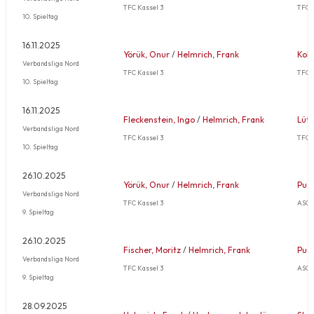
TFC Kassel 3
TFC K
10. Spieltag
16.11.2025
Yörük, Onur
/
Helmrich, Frank
Kohl
Verbandsliga Nord
TFC Kassel 3
TFC K
10. Spieltag
16.11.2025
Fleckenstein, Ingo
/
Helmrich, Frank
Lütt
Verbandsliga Nord
TFC Kassel 3
TFC K
10. Spieltag
26.10.2025
Yörük, Onur
/
Helmrich, Frank
Pude
Verbandsliga Nord
TFC Kassel 3
ASC G
9. Spieltag
26.10.2025
Fischer, Moritz
/
Helmrich, Frank
Pude
Verbandsliga Nord
TFC Kassel 3
ASC G
9. Spieltag
28.09.2025