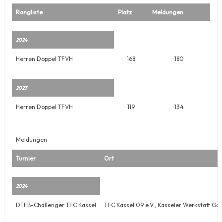
Rangliste
Platz
Meldungen
2024
Herren Doppel TFVH
168
180
2023
Herren Doppel TFVH
119
134
Meldungen
Turnier
Ort
2024
DTFB-Challenger TFC Kassel
TFC Kassel 09 e.V., Kasseler Werkstatt G