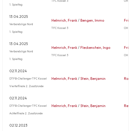
TFC Kassel 3
OHK 
1. Spieltag
13.04.2025
Helmrich, Frank
/
Bengen, Immo
Fröh
Verbandsliga Nord
TFC Kassel 3
OHK 
1. Spieltag
13.04.2025
Helmrich, Frank
/
Fleckenstein, Ingo
Fröh
Verbandsliga Nord
TFC Kassel 3
OHK 
1. Spieltag
02.11.2024
Helmrich, Frank
/
Stein, Benjamin
Ros
DTFB-Challenger TFC Kassel
Viertelfinale 2. Zusatzrunde
02.11.2024
Helmrich, Frank
/
Stein, Benjamin
Rens
DTFB-Challenger TFC Kassel
Achtelfinale 2. Zusatzrunde
02.12.2023