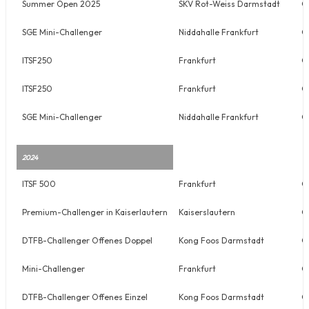
Summer Open 2025
SKV Rot-Weiss Darmstadt
O
SGE Mini-Challenger
Niddahalle Frankfurt
O
ITSF250
Frankfurt
O
ITSF250
Frankfurt
O
SGE Mini-Challenger
Niddahalle Frankfurt
O
2024
ITSF 500
Frankfurt
O
Premium-Challenger in Kaiserlautern
Kaiserslautern
O
DTFB-Challenger Offenes Doppel
Kong Foos Darmstadt
O
Mini-Challenger
Frankfurt
O
DTFB-Challenger Offenes Einzel
Kong Foos Darmstadt
O