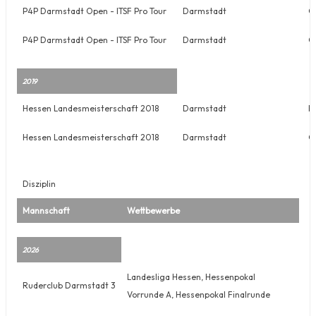
P4P Darmstadt Open - ITSF Pro Tour
Darmstadt
O
P4P Darmstadt Open - ITSF Pro Tour
Darmstadt
O
2019
Hessen Landesmeisterschaft 2018
Darmstadt
H
Hessen Landesmeisterschaft 2018
Darmstadt
G
Disziplin
Mannschaft
Wettbewerbe
2026
Landesliga Hessen, Hessenpokal
Ruderclub Darmstadt 3
Vorrunde A, Hessenpokal Finalrunde