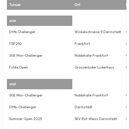
Turnier
Ort
Di
2026
Dtfb Challenger
Winkelschneise 9 Darmstadt
O
ITSF250
Frankfurt
O
SGE Mini-Challenger
Niddahalle Frankfurt
O
Fulda Open
Grossenlüder Lüderhaus
O
2025
SGE Mini-Challenger
Niddahalle Frankfurt
O
Dtfb-Challenger
Darmstadt
O
Summer Open 2025
SKV Rot-Weiss Darmstadt
O