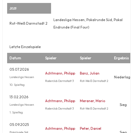
2025
Landesliga Hessen, Pokalrunde Süd, Pokal
Rot-Weiß Darmstadt 2
Endrunde (Final Four)
Letzte Einzelspiele
Datum
Spieler
Spieler
Ergebnis
05.07.2026
Achtmann, Philipp
Banz, Julian
Niederlage
Landesliga Hessen
Ruderclub Darmstadt 3
Rot-Weiß Darmstadt 2
10. Spieltag
13.02.2026
Achtmann, Philipp
Meraner, Mario
Sieg
Landesliga Hessen
Ruderclub Darmstadt 3
Rot-Weiß Darmstadt 2
1. Spieltag
05.09.2025
Achtmann, Philipp
Peter, Daniel
Sieg
Pokalrunde Süd