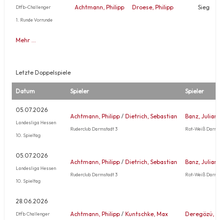
Achtmann, Philipp
Droese, Philipp
Sieg
Dtfb-Challenger
1. Runde Vorrunde
Mehr …
Letzte Doppelspiele
Datum
Spieler
Spieler
05.07.2026
Achtmann, Philipp
/
Dietrich, Sebastian
Banz, Julian
Landesliga Hessen
Ruderclub Darmstadt 3
Rot-Weiß Darms
10. Spieltag
05.07.2026
Achtmann, Philipp
/
Dietrich, Sebastian
Banz, Julian
Landesliga Hessen
Ruderclub Darmstadt 3
Rot-Weiß Darms
10. Spieltag
28.06.2026
Achtmann, Philipp
/
Kuntschke, Max
Deregözü, 
Dtfb Challenger