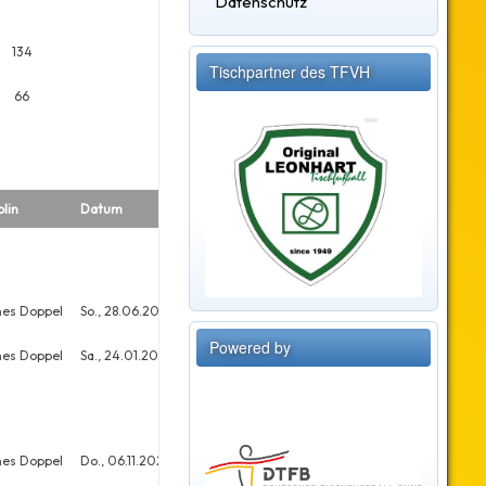
Datenschutz
134
Tischpartner des TFVH
66
plin
Datum
Platz
Meldungen
nes Doppel
So., 28.06.2026
9
15
Powered by
nes Doppel
Sa., 24.01.2026
33
40
nes Doppel
Do., 06.11.2025
15
18