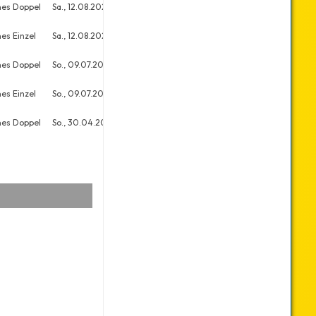
nes Doppel
Sa., 12.08.2023
15
20
es Einzel
Sa., 12.08.2023
13
34
nes Doppel
So., 09.07.2023
14
15
es Einzel
So., 09.07.2023
20
29
nes Doppel
So., 30.04.2023
28
36