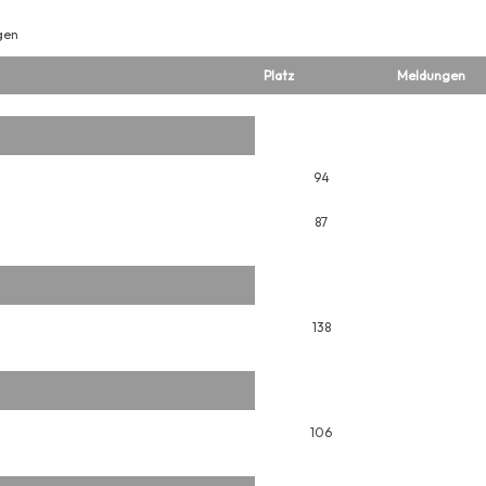
gen
Platz
Meldungen
94
87
138
106