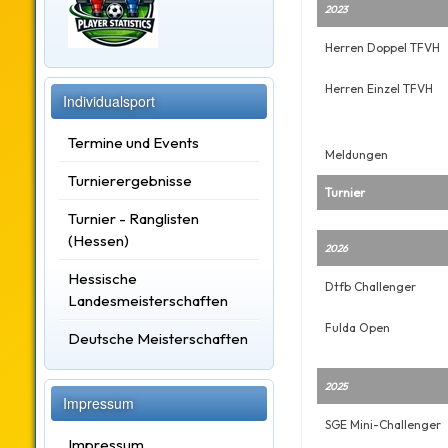
2023
Herren Doppel TFVH
Herren Einzel TFVH
Individualsport
Termine und Events
Meldungen
Turnierergebnisse
Turnier
Turnier - Ranglisten
(Hessen)
2026
Hessische
Dtfb Challenger
Landesmeisterschaften
Fulda Open
Deutsche Meisterschaften
2025
Impressum
SGE Mini-Challenger
Impressum