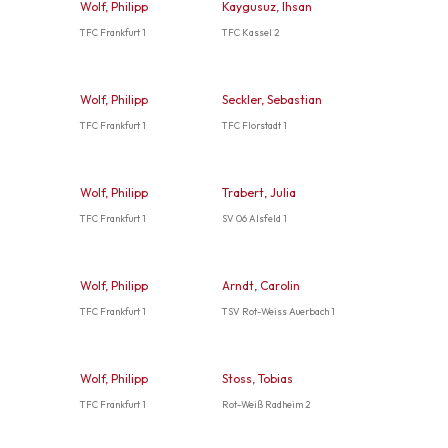
Wolf, Philipp
Kaygusuz, Ihsan
TFC Frankfurt 1
TFC Kassel 2
Wolf, Philipp
Seckler, Sebastian
TFC Frankfurt 1
TFC Florstadt 1
Wolf, Philipp
Trabert, Julia
TFC Frankfurt 1
SV 06 Alsfeld 1
Wolf, Philipp
Arndt, Carolin
TFC Frankfurt 1
TSV Rot-Weiss Auerbach 1
Wolf, Philipp
Stoss, Tobias
TFC Frankfurt 1
Rot-Weiß Radheim 2