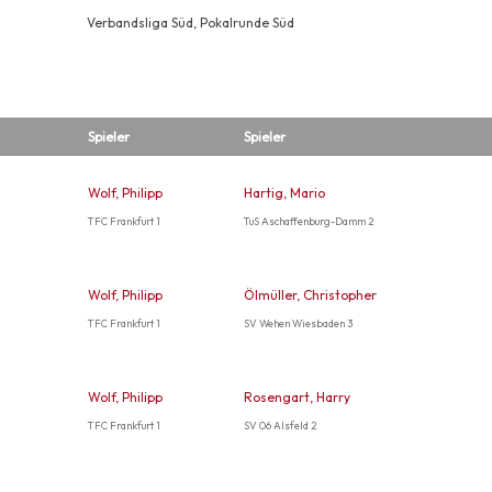
Verbandsliga Süd, Pokalrunde Süd
Spieler
Spieler
Wolf, Philipp
Hartig, Mario
TFC Frankfurt 1
TuS Aschaffenburg-Damm 2
Wolf, Philipp
Ölmüller, Christopher
TFC Frankfurt 1
SV Wehen Wiesbaden 3
Wolf, Philipp
Rosengart, Harry
TFC Frankfurt 1
SV 06 Alsfeld 2