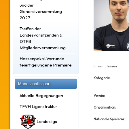
und der
Generalversammlung
2027
Treffen der
Landesvorsitzenden &
DTFB
Mitgliederversammlung
Hessenpokal-Vorrunde
feiert gelungene Premiere
Informationen
Kategorie:
Mannschaftssport
Aktuelle Begegnungen
Verein:
TFVH Ligenstruktur
Organisation:
Nationale Spielernr.:
Landesliga