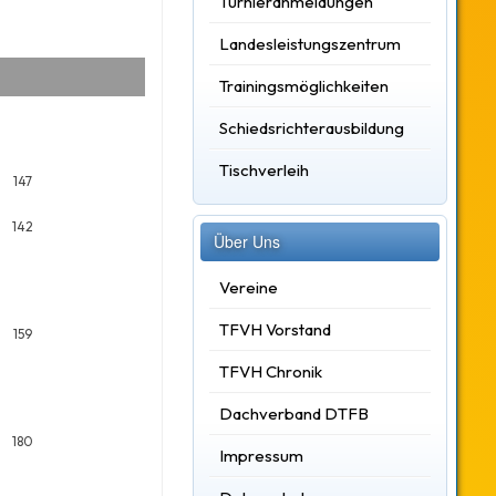
Turnieranmeldungen
Landesleistungszentrum
Trainingsmöglichkeiten
Schiedsrichterausbildung
Tischverleih
147
142
Über Uns
Vereine
TFVH Vorstand
159
TFVH Chronik
Dachverband DTFB
180
Impressum