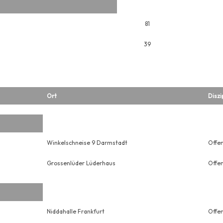
81
39
Ort
Diszi
Winkelschneise 9 Darmstadt
Offe
Grossenlüder Lüderhaus
Offe
Niddahalle Frankfurt
Offe