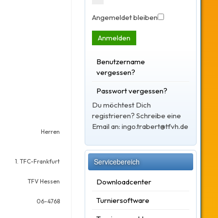
Angemeldet bleiben
Anmelden
Benutzername
vergessen?
Passwort vergessen?
Du möchtest Dich
registrieren? Schreibe eine
Email an: ingo.trabert@tfvh.de
Herren
Servicebereich
1. TFC-Frankfurt
Downloadcenter
TFV Hessen
Turniersoftware
06-4768