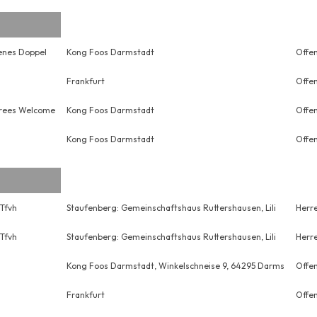
enes Doppel
Kong Foos Darmstadt
Offe
Frankfurt
Offe
erees Welcome
Kong Foos Darmstadt
Offe
Kong Foos Darmstadt
Offe
Tfvh
Staufenberg: Gemeinschaftshaus Ruttershausen, Lili
Herr
Tfvh
Staufenberg: Gemeinschaftshaus Ruttershausen, Lili
Herre
Kong Foos Darmstadt, Winkelschneise 9, 64295 Darms
Offe
Frankfurt
Offe