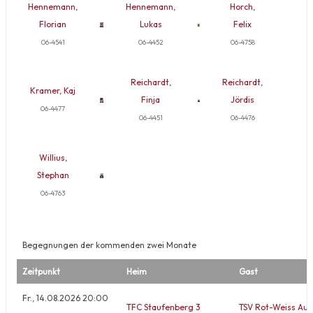
Hennemann,
Hennemann,
Horch,
Florian
Lukas
Felix
06-4541
06-4452
06-4758
Reichardt,
Reichardt,
Kramer, Kaj
Finja
Jördis
06-4477
06-4451
06-4476
Willius,
Stephan
06-4763
Begegnungen der kommenden zwei Monate
Zeitpunkt
Heim
Gast
Fr., 14.08.2026 20:00
TFC Staufenberg 3
TSV Rot-Weiss Aue