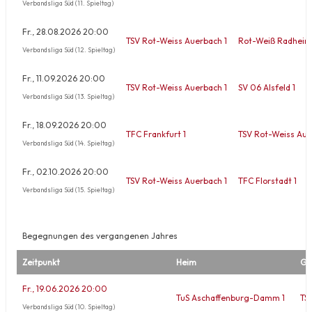
Verbandsliga Süd (11. Spieltag)
Fr., 28.08.2026 20:00
TSV Rot-Weiss Auerbach 1
Rot-Weiß Radheim
Verbandsliga Süd (12. Spieltag)
Fr., 11.09.2026 20:00
TSV Rot-Weiss Auerbach 1
SV 06 Alsfeld 1
Verbandsliga Süd (13. Spieltag)
Fr., 18.09.2026 20:00
TFC Frankfurt 1
TSV Rot-Weiss Aue
Verbandsliga Süd (14. Spieltag)
Fr., 02.10.2026 20:00
TSV Rot-Weiss Auerbach 1
TFC Florstadt 1
Verbandsliga Süd (15. Spieltag)
Begegnungen des vergangenen Jahres
Zeitpunkt
Heim
Ga
Fr., 19.06.2026 20:00
TuS Aschaffenburg-Damm 1
TS
Verbandsliga Süd (10. Spieltag)