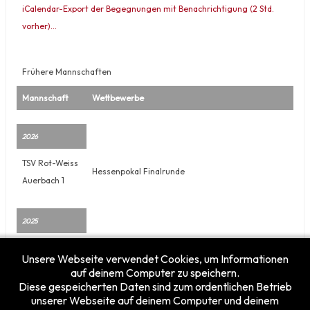
iCalendar-Export der Begegnungen mit Benachrichtigung (2 Std.
vorher)…
Frühere Mannschaften
Mannschaft
Wettbewerbe
2026
TSV Rot-Weiss
Hessenpokal Finalrunde
Auerbach 1
2025
TSV Rot-Weiss
Bezirksliga Süd, Pokalrunde Süd, Relegation zum
Unsere Webseite verwendet Cookies, um Informationen
Auerbach 1
Aufstieg in die Verbandsliga Süd
auf deinem Computer zu speichern.
Diese gespeicherten Daten sind zum ordentlichen Betrieb
unserer Webseite auf deinem Computer und deinem