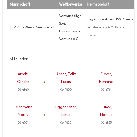
Mannschaft
Wettbewerbe
Heimspielort
Verbandsliga
Jugendzentrum TSV Auerbac
Süd,
TSV Rot-Weiss Auerbach 1
Saarstraße 56, 64625 Bensheim
Hessenpokal
Leonhart
Vorrunde C
Mitglieder
Arndt,
Arndt, Felix
Clever,
Carolin
Lucas
Henning
06-4840
06-4800
06-4784
Deichmann,
Eggenhofer,
Funck,
Moritz
Linus
Markus
06-4901
06-4822
06-4835