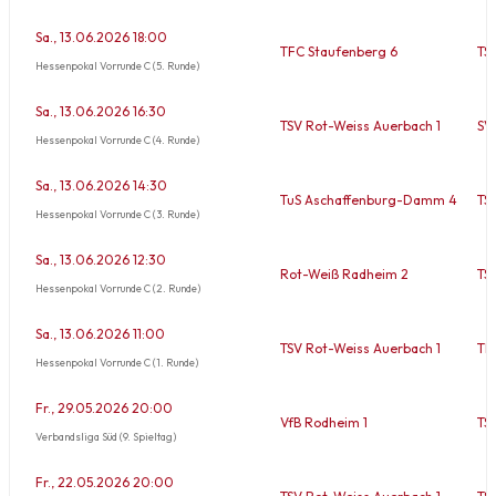
Sa., 13.06.2026 18:00
TFC Staufenberg 6
TS
Hessenpokal Vorrunde C (5. Runde)
Sa., 13.06.2026 16:30
TSV Rot-Weiss Auerbach 1
SV
Hessenpokal Vorrunde C (4. Runde)
Sa., 13.06.2026 14:30
TuS Aschaffenburg-Damm 4
TS
Hessenpokal Vorrunde C (3. Runde)
Sa., 13.06.2026 12:30
Rot-Weiß Radheim 2
TS
Hessenpokal Vorrunde C (2. Runde)
Sa., 13.06.2026 11:00
TSV Rot-Weiss Auerbach 1
TF
Hessenpokal Vorrunde C (1. Runde)
Fr., 29.05.2026 20:00
VfB Rodheim 1
TS
Verbandsliga Süd (9. Spieltag)
Fr., 22.05.2026 20:00