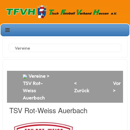
Vereine
Vereine
>
TSV Rot-
<
Vor
Weiss
Zurück
>
Auerbach
TSV Rot-Weiss Auerbach