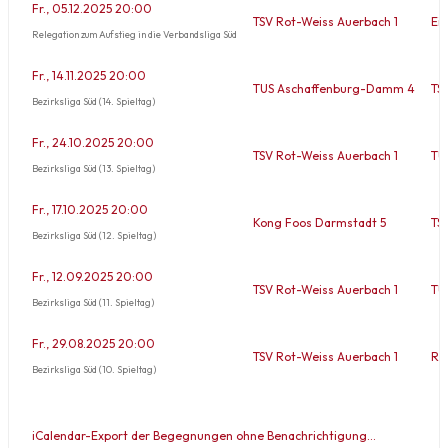
Fr., 05.12.2025 20:00
TSV Rot-Weiss Auerbach 1
Ein
Relegation zum Aufstieg in die Verbandsliga Süd
Fr., 14.11.2025 20:00
TUS Aschaffenburg-Damm 4
TS
Bezirksliga Süd (14. Spieltag)
Fr., 24.10.2025 20:00
TSV Rot-Weiss Auerbach 1
TU
Bezirksliga Süd (13. Spieltag)
Fr., 17.10.2025 20:00
Kong Foos Darmstadt 5
TS
Bezirksliga Süd (12. Spieltag)
Fr., 12.09.2025 20:00
TSV Rot-Weiss Auerbach 1
TU
Bezirksliga Süd (11. Spieltag)
Fr., 29.08.2025 20:00
TSV Rot-Weiss Auerbach 1
Ro
Bezirksliga Süd (10. Spieltag)
iCalendar-Export der Begegnungen ohne Benachrichtigung…