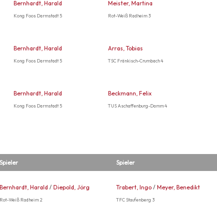
Bernhardt, Harald
Meister, Martina
Kong Foos Darmstadt 5
Rot-Weiß Radheim 3
Bernhardt, Harald
Arras, Tobias
Kong Foos Darmstadt 5
TSC Fränkisch-Crumbach 4
Bernhardt, Harald
Beckmann, Felix
Kong Foos Darmstadt 5
TUS Aschaffenburg-Damm 4
Spieler
Spieler
Bernhardt, Harald
/
Diepold, Jörg
Trabert, Ingo
/
Meyer, Benedikt
Rot-Weiß Radheim 2
TFC Staufenberg 3