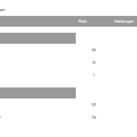
gen
Platz
Meldungen
95
15
1
131
H
36