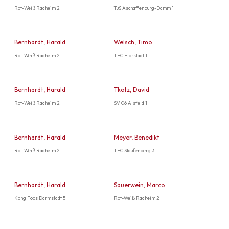
Rot-Weiß Radheim 2
TuS Aschaffenburg-Damm 1
Bernhardt, Harald
Welsch, Timo
Rot-Weiß Radheim 2
TFC Florstadt 1
Bernhardt, Harald
Tkotz, David
Rot-Weiß Radheim 2
SV 06 Alsfeld 1
Bernhardt, Harald
Meyer, Benedikt
Rot-Weiß Radheim 2
TFC Staufenberg 3
Bernhardt, Harald
Sauerwein, Marco
Kong Foos Darmstadt 5
Rot-Weiß Radheim 2