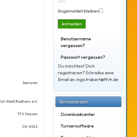
Angemeldet bleiben
Anmelden
Benutzername
vergessen?
Passwort vergessen?
Du möchtest Dich
registrieren? Schreibe eine
Email an: ingo.trabert@tfvh.de
Senioren
Servicebereich
Rot-Weiß Radheim e.V.
Downloadcenter
TFV Hessen
Turniersoftware
06-4542