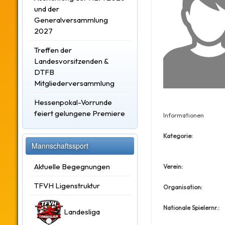
und der
Generalversammlung
2027
Treffen der
Landesvorsitzenden &
DTFB
Mitgliederversammlung
Hessenpokal-Vorrunde
feiert gelungene Premiere
Informationen
Kategorie:
Mannschaftssport
Aktuelle Begegnungen
Verein:
TFVH Ligenstruktur
Organisation:
Nationale Spielernr.:
Landesliga