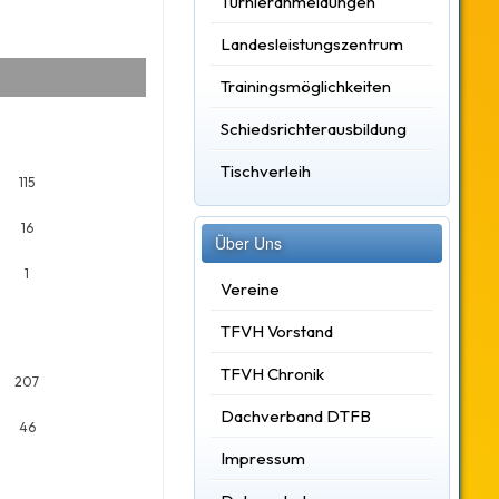
Turnieranmeldungen
Landesleistungszentrum
Trainingsmöglichkeiten
Schiedsrichterausbildung
Tischverleih
115
16
Über Uns
1
Vereine
TFVH Vorstand
TFVH Chronik
207
Dachverband DTFB
46
Impressum