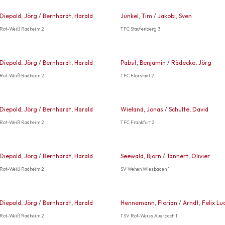
Diepold, Jörg
/
Bernhardt, Harald
Junkel, Tim
/
Jakobi, Sven
Rot-Weiß Radheim 2
TFC Staufenberg 3
Diepold, Jörg
/
Bernhardt, Harald
Pabst, Benjamin
/
Rädecke, Jörg
Rot-Weiß Radheim 2
TFC Florstadt 2
Diepold, Jörg
/
Bernhardt, Harald
Wieland, Jonas
/
Schulte, David
Rot-Weiß Radheim 2
TFC Frankfurt 2
Diepold, Jörg
/
Bernhardt, Harald
Seewald, Björn
/
Tannert, Olivier
Rot-Weiß Radheim 2
SV Wehen Wiesbaden 1
Diepold, Jörg
/
Bernhardt, Harald
Hennemann, Florian
/
Arndt, Felix Lu
Rot-Weiß Radheim 2
TSV Rot-Weiss Auerbach 1