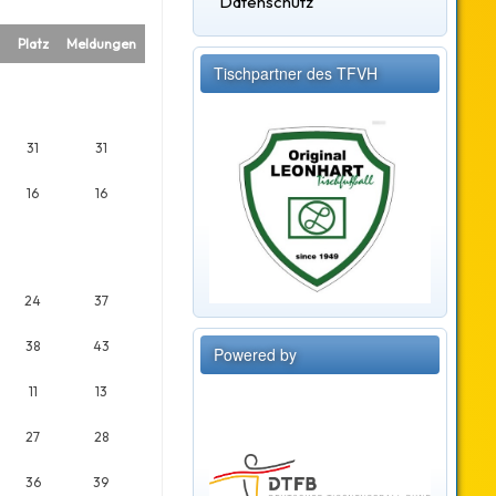
Datenschutz
Platz
Meldungen
Tischpartner des TFVH
31
31
16
16
24
37
38
43
Powered by
11
13
27
28
36
39