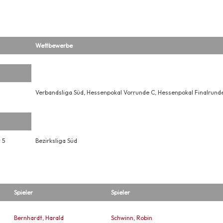
Wettbewerbe
Verbandsliga Süd, Hessenpokal Vorrunde C, Hessenpokal Finalrund
 5
Bezirksliga Süd
Spieler
Spieler
Bernhardt, Harald
Schwinn, Robin