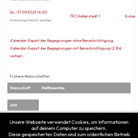
So., 07.09.2025 14:00
TFC Hollenstedt 1
Kicker 
Verbandsliga Nord (6. Spieltag)
iCalendar-Export der Begegnungen ohne Benachrichtigung…
iCalendar-Export der Begegnungen mit Benachrichtigung (2 Std.
vorher)…
Frühere Mannschaften
Mannschaft
Wettbewerbe
2025
Kicker Wölfe
Verbandsliga Nord, Pokalrunde Nord, Relegation
Unsere Webseite verwendet Cookies, um Informationen
Wolfhagen 1
zum Aufstieg in die Landesliga
auf deinem Computer zu speichern.
Diese gespeicherten Daten sind zum ordentlichen Betrieb