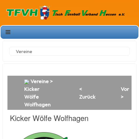
Vereine
Vereine
>
Kicker
<
Vor
Wölfe
Zurück
>
Wolfhagen
Kicker Wölfe Wolfhagen