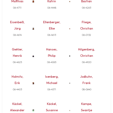
Matthias
Katrin
Bastian
06-4711
06-4448
06-4263
Eisenbeiß,
Ellenberger,
Fliege,
Jörg
Elke
Christian
06-4614
06-4613
06-0132
Giehler,
Hanses,
Hilgenberg,
Henrik
Philip
Christian
06-4625
06-4065
06-4920
Holmitz,
Isenberg,
Jodkuhn,
Erik
Michael
Frank
06-4403
06-4571
08-0640
Käckel,
Käckel,
Kampe,
Alexander
Susanne
Swantje