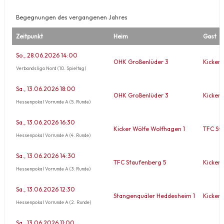
Begegnungen des vergangenen Jahres
Zeitpunkt
Heim
Gast
So., 28.06.2026 14:00
OHK Großenlüder 3
Kicker 
Verbandsliga Nord (10. Spieltag)
Sa., 13.06.2026 18:00
OHK Großenlüder 3
Kicker 
Hessenpokal Vorrunde A (5. Runde)
Sa., 13.06.2026 16:30
Kicker Wölfe Wolfhagen 1
TFC St
Hessenpokal Vorrunde A (4. Runde)
Sa., 13.06.2026 14:30
TFC Staufenberg 5
Kicker 
Hessenpokal Vorrunde A (3. Runde)
Sa., 13.06.2026 12:30
Stangenquäler Heddesheim 1
Kicker 
Hessenpokal Vorrunde A (2. Runde)
Sa., 13.06.2026 11:00