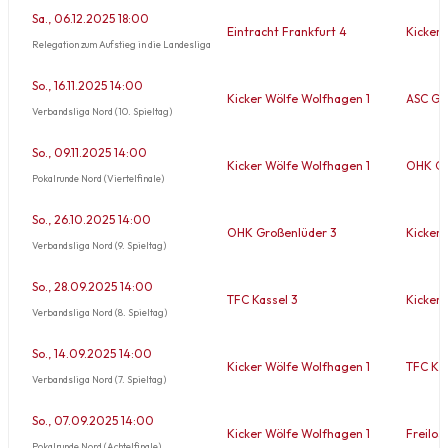
Sa., 06.12.2025 18:00
Eintracht Frankfurt 4
Kicker 
Relegation zum Aufstieg in die Landesliga
So., 16.11.2025 14:00
Kicker Wölfe Wolfhagen 1
ASC Gö
Verbandsliga Nord (10. Spieltag)
So., 09.11.2025 14:00
Kicker Wölfe Wolfhagen 1
OHK Gr
Pokalrunde Nord (Viertelfinale)
So., 26.10.2025 14:00
OHK Großenlüder 3
Kicker 
Verbandsliga Nord (9. Spieltag)
So., 28.09.2025 14:00
TFC Kassel 3
Kicker 
Verbandsliga Nord (8. Spieltag)
So., 14.09.2025 14:00
Kicker Wölfe Wolfhagen 1
TFC Knü
Verbandsliga Nord (7. Spieltag)
So., 07.09.2025 14:00
Kicker Wölfe Wolfhagen 1
Freilos 
Pokalrunde Nord (Achtelfinale)