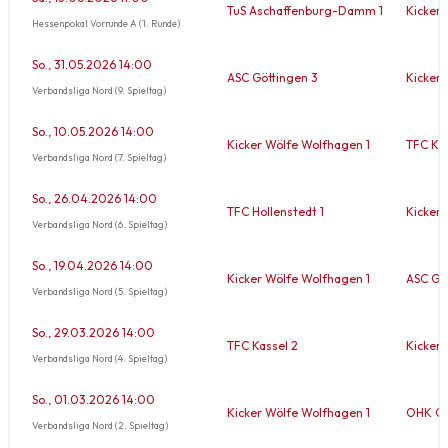
TuS Aschaffenburg-Damm 1
Kicker 
Hessenpokal Vorrunde A (1. Runde)
So., 31.05.2026 14:00
ASC Göttingen 3
Kicker 
Verbandsliga Nord (9. Spieltag)
So., 10.05.2026 14:00
Kicker Wölfe Wolfhagen 1
TFC Knü
Verbandsliga Nord (7. Spieltag)
So., 26.04.2026 14:00
TFC Hollenstedt 1
Kicker 
Verbandsliga Nord (6. Spieltag)
So., 19.04.2026 14:00
Kicker Wölfe Wolfhagen 1
ASC Gö
Verbandsliga Nord (5. Spieltag)
So., 29.03.2026 14:00
TFC Kassel 2
Kicker 
Verbandsliga Nord (4. Spieltag)
So., 01.03.2026 14:00
Kicker Wölfe Wolfhagen 1
OHK Gr
Verbandsliga Nord (2. Spieltag)