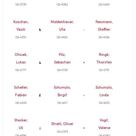
06-0130
06-4082
06-4264
Koschan,
Moldenhauer,
Neumann,
Vasili
Ute
Steffen
06-4310
06-4962
06-4064
Ohsiek,
Pilz,
Ringk,
Lukas
Sebastian
Thorsten
06-4777
06-4130
06-4751
Scheller,
Schumylo,
Schumylo,
Fabian
Birgit
Linda
06-4265
06-4611
06-4610
Stecker,
Vogt,
Strahl, Oliver
Uli
Valerie
06-0193
06-4954
06-4280