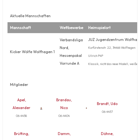
Aktuelle Mannschaften
Mannschaft
Wettbewerbe
Heimspielort
JUZ Jugendzentrum Wolfhag
Verbandsliga
Nord,
Kurfürstenstr. 22, 34466 Wolfhagen
Kicker Wölfe Wolfhagen 1
Hessenpokal
Ullrich P4P
Vorrunde A
Klassik, nicht das neue Modell, weißer 
Mitglieder
Apel,
Brandau,
Brandt, Udo
Alexander
Nico
06-4457
06-4458
06-4404
Brütting,
Damm,
Döhne,