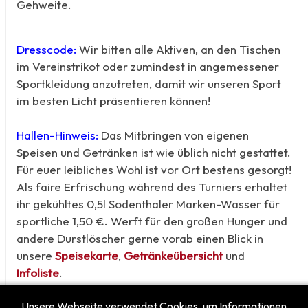
Gehweite.
Dresscode:
Wir bitten alle Aktiven, an den Tischen
im Vereinstrikot oder zumindest in angemessener
Sportkleidung anzutreten, damit wir unseren Sport
im besten Licht präsentieren können!
Hallen-Hinweis:
Das Mitbringen von eigenen
Speisen und Getränken ist wie üblich nicht gestattet.
Für euer leibliches Wohl ist vor Ort bestens gesorgt!
Als faire Erfrischung während des Turniers erhaltet
ihr gekühltes 0,5l Sodenthaler Marken-Wasser für
sportliche 1,50 €. Werft für den großen Hunger und
andere Durstlöscher gerne vorab einen Blick in
unsere
Speisekarte
,
Getränkeübersicht
und
Infoliste
.
Unsere Webseite verwendet Cookies, um Informationen
Wir freuen uns auf ein faires und spannendes Event!