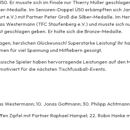
Ü50. Er musste sich im Finale nur Thierry Müller geschlag
ilber-Medaille. Im Senioren-Doppel Ü50 erkämpften sich Jan
urt e.V.) mit Partner Peter Groß die Silber-Medaille. Im He
as Westermann (TFC Staufenberg e.V.) und musste sich nu
t geschlagen geben. Er holte sich die Bronze-Medaille.
agen, herzlichen Glückwunsch! Superstarke Leistung! Ihr ha
rmen für viel Spannung und Mitfiebern gesorgt.
ssische Spieler haben hervorragende Leistungen auf den 
motiviert für die nächsten Tischfussball-Events.
laas Westermann; 10. Jonas Gottmann; 30. Philipp Achtmann
effen Zipfel mit Partner Raphael Hampel; 22. Robin Hanke m