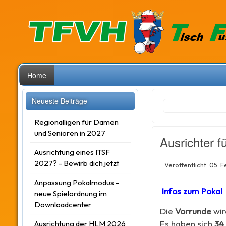
Home
Neueste Beiträge
Regionalligen für Damen
und Senioren in 2027
Ausrichter 
Ausrichtung eines ITSF
2027? - Bewirb dich jetzt
Veröffentlicht: 05. 
Anpassung Pokalmodus -
Infos zum Pokal
neue Spielordnung im
Downloadcenter
Die
Vorrunde
wi
Es haben sich
34
Ausrichtung der HLM 2026