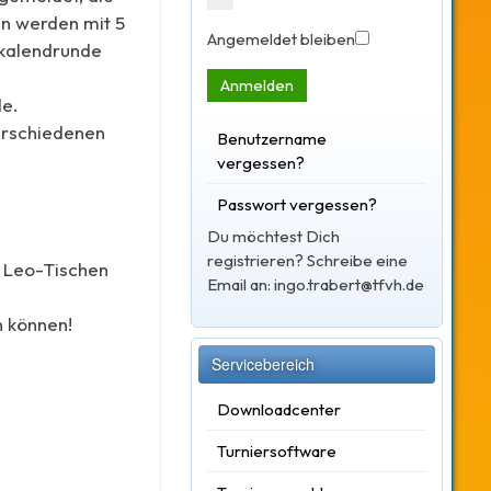
en werden mit 5
Angemeldet bleiben
okalendrunde
Anmelden
de.
erschiedenen
Benutzername
vergessen?
Passwort vergessen?
Du möchtest Dich
registrieren? Schreibe eine
4 Leo-Tischen
Email an: ingo.trabert@tfvh.de
n können!
Servicebereich
Downloadcenter
Turniersoftware