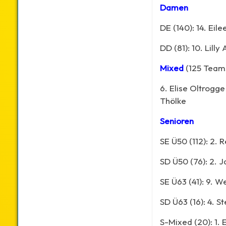
Damen
DE (140): 14. Ei
DD (81): 10. Lill
Mixed
(125 Team
6. Elise Oltrogg
Thölke
Senioren
SE Ü50 (112): 2. 
SD Ü50 (76): 2. J
SE Ü63 (41): 9. 
SD Ü63 (16): 4. S
S-Mixed (20): 1. 