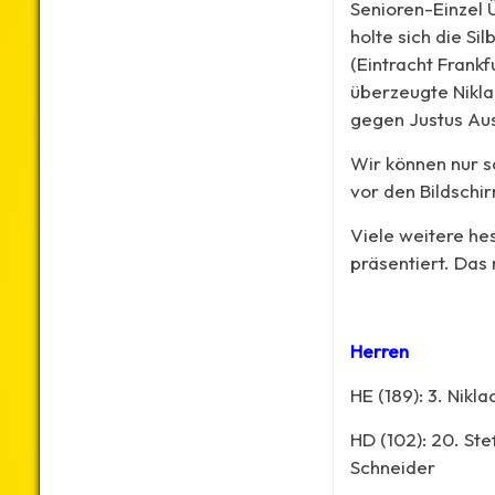
Senioren-Einzel 
holte sich die S
(Eintracht Frankf
überzeugte Nikla
gegen Justus Aus
Wir können nur s
vor den Bildschi
Viele weitere he
präsentiert. Das 
Herren
HE (189): 3. Nik
HD (102): 20. St
Schneider