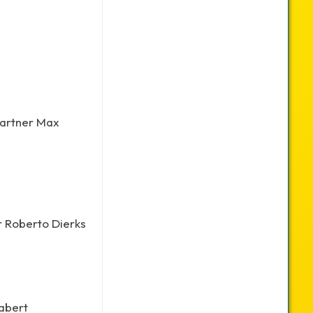
Partner Max
er Roberto Dierks
rabert