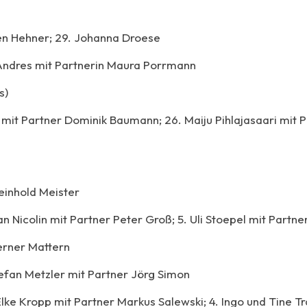
leen Hehner; 29. Johanna Droese
y Andres mit Partnerin Maura Porrmann
s)
e mit Partner Dominik Baumann; 26. Maiju Pihlajasaari mit 
Reinhold Meister
an Nicolin mit Partner Peter Groß; 5. Uli Stoepel mit Partn
Werner Mattern
tefan Metzler mit Partner Jörg Simon
Elke Kropp mit Partner Markus Salewski; 4. Ingo und Tine T