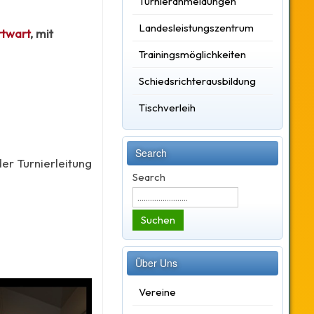
Turnieranmeldungen
Landesleistungszentrum
twart
, mit
Trainingsmöglichkeiten
Schiedsrichterausbildung
Tischverleih
Search
er Turnierleitung
Search
Suchen
Über Uns
Vereine