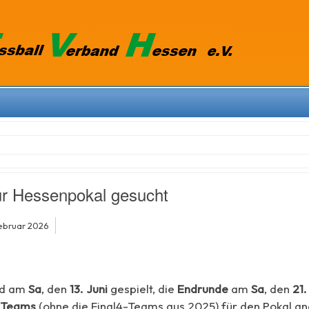
für Hessenpokal gesucht
Februar 2026
rd am
Sa
, den
13. Juni
gespielt, die
Endrunde
am
Sa
, den
21.
 Teams
(ohne die Final4-Teams aus 2025) für den Pokal an