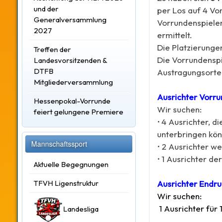
und der
per Los auf 4 Vo
Generalversammlung
Vorrundenspielen
2027
ermittelt.
Die Platzierungen
Treffen der
Die Vorrundenspi
Landesvorsitzenden &
DTFB
Austragungsorte
Mitgliederversammlung
Ausrichter Vorr
Hessenpokal-Vorrunde
Wir suchen:
feiert gelungene Premiere
⋅
4 Ausrichter, d
unterbringen kön
Mannschaftssport
⋅
2 Ausrichter we
⋅
1 Ausrichter der
Aktuelle Begegnungen
TFVH Ligenstruktur
Ausrichter Endr
Wir suchen:
1 Ausrichter für
Landesliga